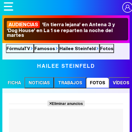
AUDIENCIAS
'En tierra lejana' en Antena 3 y
'Dog House' en La 1 se reparten la noche del
martes
FórmulaTV
Famosos
Hailee Steinfeld
Fotos
HAILEE STEINFELD
FICHA
NOTICIAS
TRABAJOS
FOTOS
VÍDEOS
Eliminar anuncios