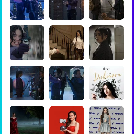
Tráiler de '33 días', la nueva serie de Atresplayer con Julián Villagrán y José Manuel Poga
Tráiler en catalán de 'Ravalear', la nueva serie de HBO Max sobre los fondos buitre
Tráiler de la tercera temporada de 'The Walking Dead: Dead City' de AMC+
Canción ganadora de Eurovisión 2026: DARA con "Bangaranga" por Bulgaria