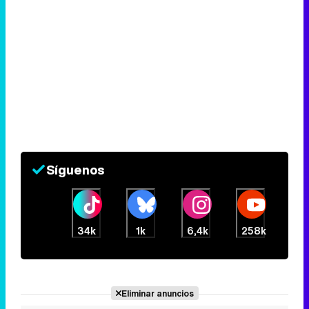
Síguenos
34k
1k
6,4k
258k
Eliminar anuncios