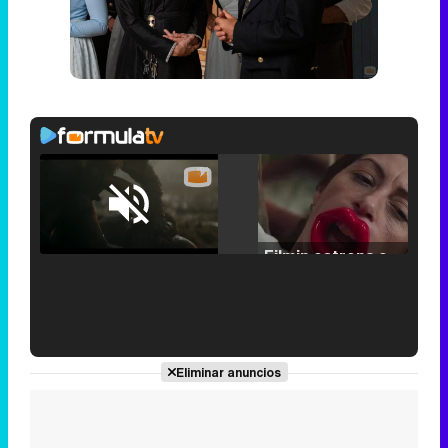
Loaded
:
25.30%
/
Unmute
Filmin estrena el tráiler de 'Millennial Mal', su nueva comedia universitaria de la mano de Lorena Iglesias
'120 Minutos' celebra sus 2.000 programas en Telemadrid con un vídeo del día a día en la redacción
Eliminar anuncios