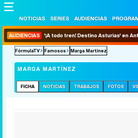
NOTICIAS
SERIES
AUDIENCIAS
PROGRA
AUDIENCIAS
'¡A todo tren! Destino Asturias' en An
FórmulaTV
Famosos
Marga Martínez
MARGA MARTÍNEZ
FICHA
NOTICIAS
TRABAJOS
FOTOS
V