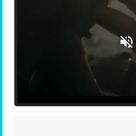
Loaded
:
25.30%
/
Unmute