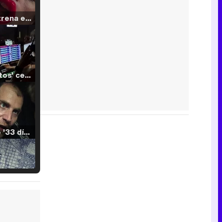
Filmin estrena el tráiler de 'Millennial Mal', su nueva comedia universitaria de la mano de Lorena Iglesias
'120 Minutos' celebra sus 2.000 programas en Telemadrid con un vídeo del día a día en la redacción
Tráiler de '33 días', la nueva serie de Atresplayer con Julián Villagrán y José Manuel Poga
Tráiler en catalán de 'Ravalear', la nueva serie de HBO Max sobre los fondos buitre