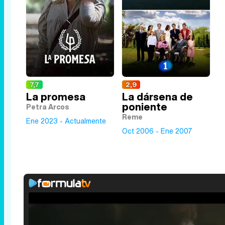
7,7
2,9
La promesa
La dársena de
poniente
Petra Arcos
Reme
Ene 2023 - Actualmente
Oct 2006 - Ene 2007