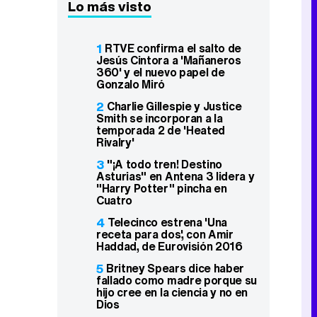
Lo más visto
1
RTVE confirma el salto de
Jesús Cintora a 'Mañaneros
360' y el nuevo papel de
Gonzalo Miró
2
Charlie Gillespie y Justice
Smith se incorporan a la
temporada 2 de 'Heated
Rivalry'
3
"¡A todo tren! Destino
Asturias" en Antena 3 lidera y
"Harry Potter" pincha en
Cuatro
4
Telecinco estrena 'Una
receta para dos', con Amir
Haddad, de Eurovisión 2016
5
Britney Spears dice haber
fallado como madre porque su
hijo cree en la ciencia y no en
Dios