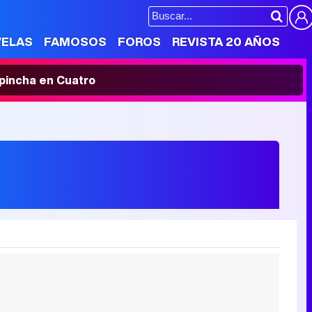
VELAS
FAMOSOS
FOROS
REVISTA 20 AÑOS
' pincha en Cuatro