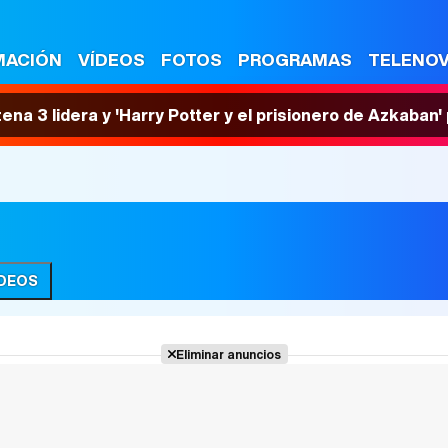
MACIÓN
VÍDEOS
FOTOS
PROGRAMAS
TELENO
tena 3 lidera y 'Harry Potter y el prisionero de Azkaban
ÍDEOS
Eliminar anuncios