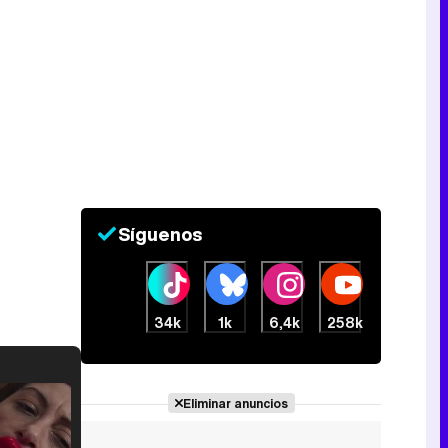
Síguenos
34k
1k
6,4k
258k
Eliminar anuncios