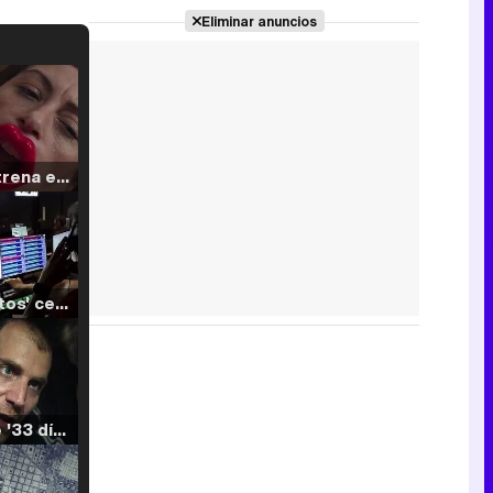
Eliminar anuncios
Filmin estrena el tráiler de 'Millennial Mal', su nueva comedia universitaria de la mano de Lorena Iglesias
'120 Minutos' celebra sus 2.000 programas en Telemadrid con un vídeo del día a día en la redacción
Tráiler de '33 días', la nueva serie de Atresplayer con Julián Villagrán y José Manuel Poga