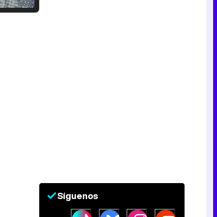
Tráiler en catalán de 'Ravalear', la nueva serie de HBO Max sobre los fondos buitre
Tráiler de la tercera temporada de 'The Walking Dead: Dead City' de AMC+
Canción ganadora de Eurovisión 2026: DARA con "Bangaranga" por Bulgaria
Síguenos