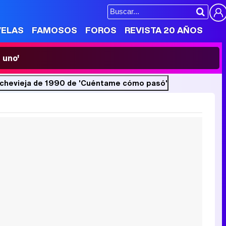
VELAS
FAMOSOS
FOROS
REVISTA 20 AÑOS
 uno'
 la Nochevieja de 1990 de 'Cuéntame cómo pasó'