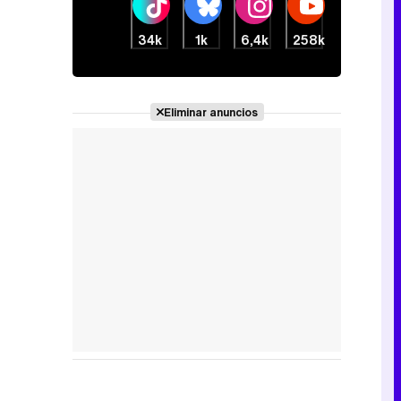
34k
1k
6,4k
258k
Eliminar anuncios