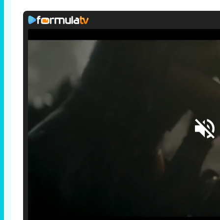
Loaded
:
25.30%
/