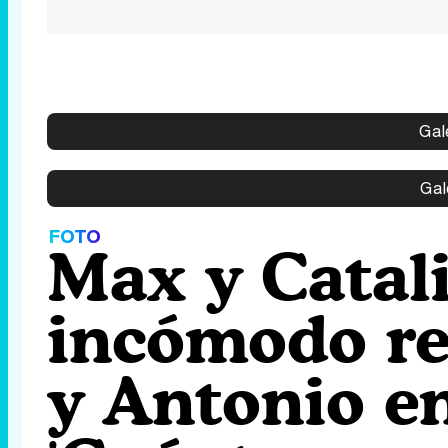
Gal
Gal
FOTO
Max y Catal
incómodo re
y Antonio en