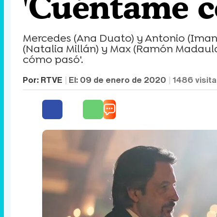
'Cuéntame c
Mercedes (Ana Duato) y Antonio (Imano
(Natalia Millán) y Max (Ramón Madaul
cómo pasó'.
Por:
RTVE
El:
09 de enero de 2020
1486
visit