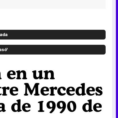
rada
asó'
n en un
tre Mercedes
a de 1990 de