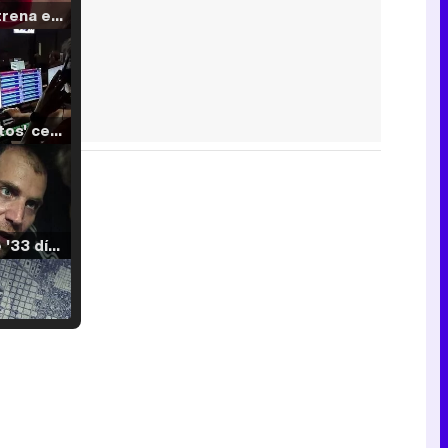
Filmin estrena el tráiler de 'Millennial Mal', su nueva comedia universitaria de la mano de Lorena Iglesias
'120 Minutos' celebra sus 2.000 programas en Telemadrid con un vídeo del día a día en la redacción
Tráiler de '33 días', la nueva serie de Atresplayer con Julián Villagrán y José Manuel Poga
Tráiler en catalán de 'Ravalear', la nueva serie de HBO Max sobre los fondos buitre