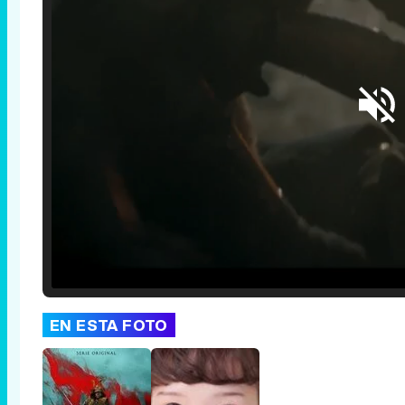
Loaded
:
25.30%
/
Unmute
EN ESTA FOTO