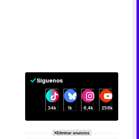
Tráiler de la tercera temporada de 'The Walking Dead: Dead City' de AMC+
Canción ganadora de Eurovisión 2026: DARA con "Bangaranga" por Bulgaria
Síguenos
34k
1k
6,4k
258k
Eliminar anuncios