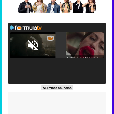
Loaded
:
25.30%
/
Unmute
Filmin estrena el tráiler de 'Millennial Mal', su nueva comedia universitaria de la mano de Lorena Iglesias
'120 Minutos' celebra sus 2.000 programas en Telemadrid con un vídeo del día a día en la redacción
Eliminar anuncios