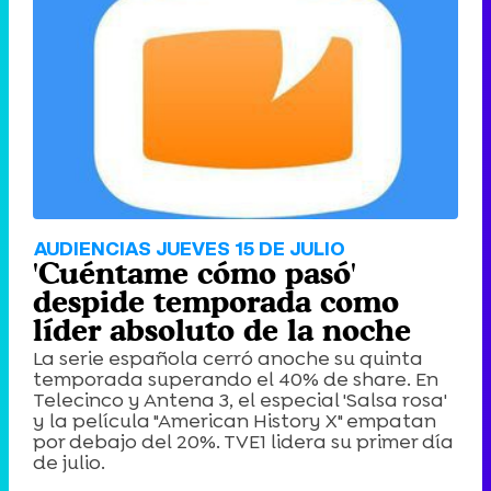
Tráiler de '33 días', la nueva serie de Atresplayer con Julián Villagrán y José Manuel Poga
Tráiler en catalán de 'Ravalear', la nueva serie de HBO Max sobre los fondos buitre
AUDIENCIAS JUEVES 15 DE JULIO
'Cuéntame cómo pasó'
despide temporada como
líder absoluto de la noche
La serie española cerró anoche su quinta
Tráiler de la tercera temporada de 'The Walking Dead: Dead City' de AMC+
temporada superando el 40% de share. En
Telecinco y Antena 3, el especial 'Salsa rosa'
y la película "American History X" empatan
por debajo del 20%. TVE1 lidera su primer día
de julio.
Canción ganadora de Eurovisión 2026: DARA con "Bangaranga" por Bulgaria