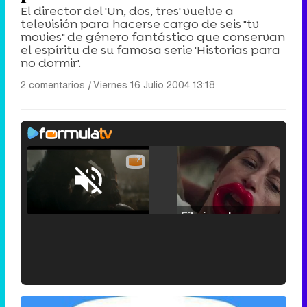
El director del 'Un, dos, tres' vuelve a
televisión para hacerse cargo de seis "tv
movies" de género fantástico que conservan
el espíritu de su famosa serie 'Historias para
no dormir'.
2 comentarios
|
Viernes 16 Julio 2004 13:18
Loaded
:
25.30%
/
Unmute
Filmin estrena el tráiler de 'Millennial Mal', su nueva comedia universitaria de la mano de Lorena Iglesias
'120 Minutos' celebra sus 2.000 programas en Telemadrid con un vídeo del día a día en la redacción