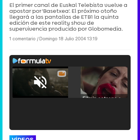
El primer canal de Euskal Telebista vuelve a
apostar por 'Basetxea'. El próximo otoño
llegará a las pantallas de ETB1 la quinta
edición de este reality show de
supervivencia producido por Globomedia.
1 comentario
|
Domingo 18 Julio 2004 13:19
Loaded
:
25.30%
/
Unmute
Filmin estrena el tráiler de 'Millennial Mal', su nueva comedia universitaria de la mano de Lorena Iglesias
'120 Minutos' celebra sus 2.000 programas en Telemadrid con un vídeo del día a día en la redacción
VÍDEOS