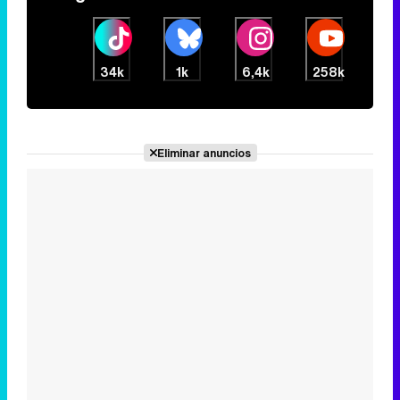
34k
1k
6,4k
258k
Eliminar anuncios