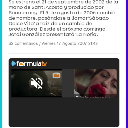
Se estrenó el 21 de septiembre de 2002 de la
mano de Santi Acosta y producido por
Boomerang. El 5 de agosto de 2006 cambió
de nombre, pasándose a llamar 'Sábado
Dolce Vita' a raíz de un cambio de
productora. Desde el próximo domingo,
Jordi González presentará 'La Noria'.
62 comentarios
|
Viernes 17 Agosto 2007 21:42
Loaded
:
25.30%
/
Unmute
Filmin estrena el tráiler de 'Millennial Mal', su nueva comedia universitaria de la mano de Lorena Iglesias