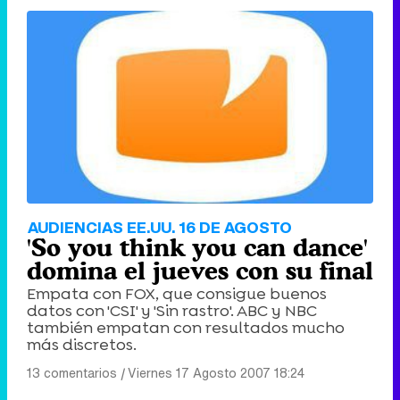
'120 Minutos' celebra sus 2.000 programas en Telemadrid con un vídeo del día a día en la redacción
Tráiler de '33 días', la nueva serie de Atresplayer con Julián Villagrán y José Manuel Poga
Tráiler en catalán de 'Ravalear', la nueva serie de HBO Max sobre los fondos buitre
AUDIENCIAS EE.UU. 16 DE AGOSTO
'So you think you can dance'
domina el jueves con su final
Empata con FOX, que consigue buenos
datos con 'CSI' y 'Sin rastro'. ABC y NBC
Tráiler de la tercera temporada de 'The Walking Dead: Dead City' de AMC+
también empatan con resultados mucho
más discretos.
13 comentarios
|
Viernes 17 Agosto 2007 18:24