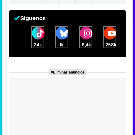
Síguenos
34k
1k
6,4k
258k
Eliminar anuncios