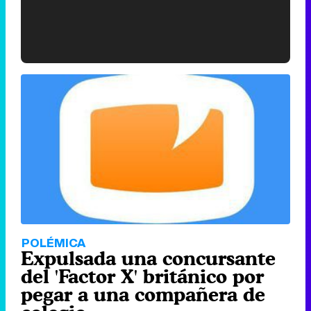
'120 Minutos' celebra sus 2.000 programas en Telemadrid con un vídeo del día a día en la redacción
Tráiler de '33 días', la nueva serie de Atresplayer con Julián Villagrán y José Manuel Poga
Tráiler en catalán de 'Ravalear', la nueva serie de HBO Max sobre los fondos buitre
POLÉMICA
Expulsada una concursante
del 'Factor X' británico por
pegar a una compañera de