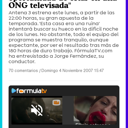
ONG televisada"
Antena 3 estrena este lunes, a partir de las
22:00 horas, su gran apuesta de la
temporada. 'Esta casa era una ruina'
intentará buscar su hueco en la difícil noche
de los lunes. No obstante, todo el equipo del
programa se muestra tranquilo, aunque
expectante, por ver el resultado tras más de
180 horas de duro trabajo. FórmulaTV.com
ha entrevistado a Jorge Fernández, su
conductor.
70 comentarios
|
Domingo 4 Noviembre 2007 15:47
Loaded
:
25.30%
/
Unmute
Filmin estrena el tráiler de 'Millennial Mal', su nueva comedia universitaria de la mano de Lorena Iglesias