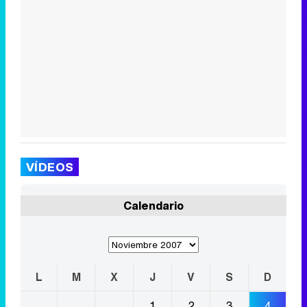
VÍDEOS
Calendario
L
M
X
J
V
S
D
1
2
3
4