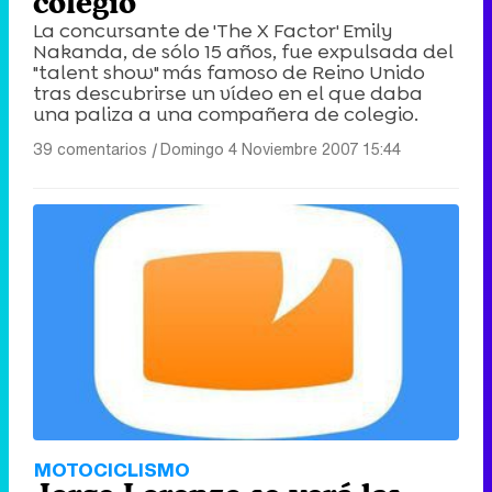
colegio
Tráiler de la tercera temporada de 'The Walking Dead: Dead City' de AMC+
La concursante de 'The X Factor' Emily
Nakanda, de sólo 15 años, fue expulsada del
"talent show" más famoso de Reino Unido
tras descubrirse un vídeo en el que daba
una paliza a una compañera de colegio.
Canción ganadora de Eurovisión 2026: DARA con "Bangaranga" por Bulgaria
39 comentarios
|
Domingo 4 Noviembre 2007 15:44
MOTOCICLISMO