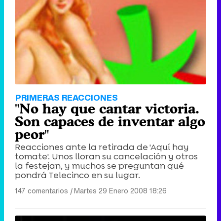
Tráiler de '33 días', la nueva serie de Atresplayer con Julián Villagrán y José Manuel Poga
Tráiler en catalán de 'Ravalear', la nueva serie de HBO Max sobre los fondos buitre
PRIMERAS REACCIONES
"No hay que cantar victoria.
Son capaces de inventar algo
peor"
Reacciones ante la retirada de 'Aquí hay
Tráiler de la tercera temporada de 'The Walking Dead: Dead City' de AMC+
tomate'. Unos lloran su cancelación y otros
la festejan, y muchos se preguntan qué
pondrá Telecinco en su lugar.
147 comentarios
|
Martes 29 Enero 2008 18:26
Canción ganadora de Eurovisión 2026: DARA con "Bangaranga" por Bulgaria