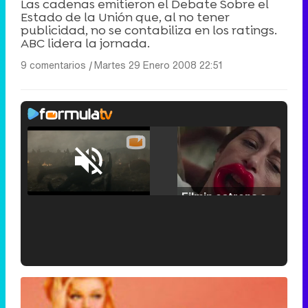
Las cadenas emitieron el Debate Sobre el
Estado de la Unión que, al no tener
publicidad, no se contabiliza en los ratings.
ABC lidera la jornada.
9 comentarios
|
Martes 29 Enero 2008 22:51
Loaded
:
25.30%
/
Unmute
Filmin estrena el tráiler de 'Millennial Mal', su nueva comedia universitaria de la mano de Lorena Iglesias
'120 Minutos' celebra sus 2.000 programas en Telemadrid con un vídeo del día a día en la redacción