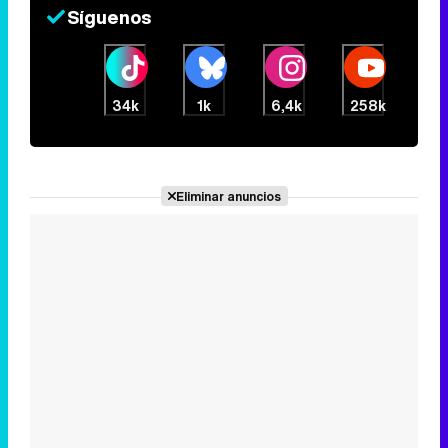
Síguenos
34k
1k
6,4k
258k
Eliminar anuncios