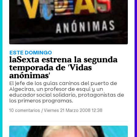
Tráiler de '33 días', la nueva serie de Atresplayer con Julián Villagrán y José Manuel Poga
Tráiler en catalán de 'Ravalear', la nueva serie de HBO Max sobre los fondos buitre
ESTE DOMINGO
laSexta estrena la segunda
temporada de 'Vidas
anónimas'
El jefe de los guías caninos del puerto de
Tráiler de la tercera temporada de 'The Walking Dead: Dead City' de AMC+
Algeciras, un profesor de esquí y un
educador social solidario, protagonistas de
los primeros programas.
10 comentarios
|
Viernes 21 Marzo 2008 12:38
Canción ganadora de Eurovisión 2026: DARA con "Bangaranga" por Bulgaria