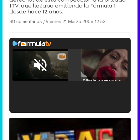
ITV, que llevaba emitiendo la Fórmula 1
desde hace 12 años.
38 comentarios
|
Viernes 21 Marzo 2008 12:53
Loaded
:
25.30%
/
Unmute
Filmin estrena el tráiler de 'Millennial Mal', su nueva comedia universitaria de la mano de Lorena Iglesias
'120 Minutos' celebra sus 2.000 programas en Telemadrid con un vídeo del día a día en la redacción