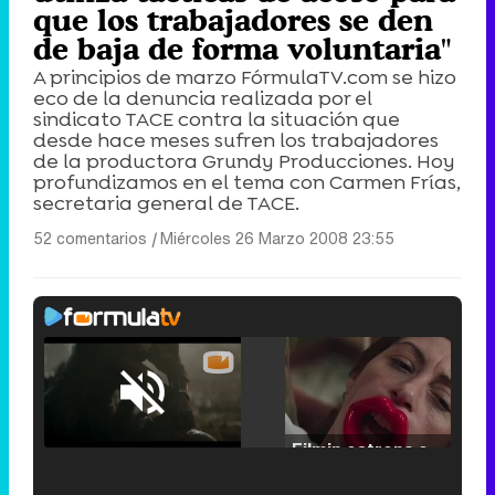
que los trabajadores se den
de baja de forma voluntaria"
A principios de marzo FórmulaTV.com se hizo
eco de la denuncia realizada por el
sindicato TACE contra la situación que
desde hace meses sufren los trabajadores
de la productora Grundy Producciones. Hoy
profundizamos en el tema con Carmen Frías,
secretaria general de TACE.
52 comentarios
|
Miércoles 26 Marzo 2008 23:55
Loaded
:
25.30%
/
Unmute
Filmin estrena el tráiler de 'Millennial Mal', su nueva comedia universitaria de la mano de Lorena Iglesias