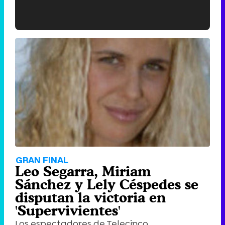
'120 Minutos' celebra sus 2.000 programas en Telemadrid con un vídeo del día a día en la redacción
Tráiler de '33 días', la nueva serie de Atresplayer con Julián Villagrán y José Manuel Poga
Tráiler en catalán de 'Ravalear', la nueva serie de HBO Max sobre los fondos buitre
GRAN FINAL
Leo Segarra, Miriam
Sánchez y Lely Céspedes se
disputan la victoria en
'Supervivientes'
Tráiler de la tercera temporada de 'The Walking Dead: Dead City' de AMC+
Los espectadores de Telecinco