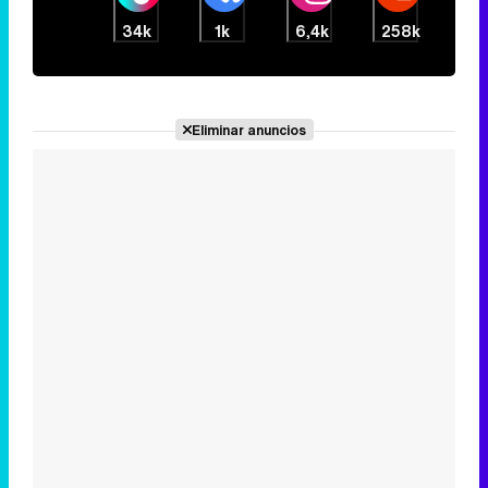
34k
1k
6,4k
258k
Eliminar anuncios