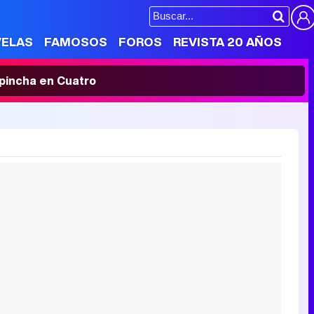
VELAS
FAMOSOS
FOROS
REVISTA 20 AÑOS
' pincha en Cuatro