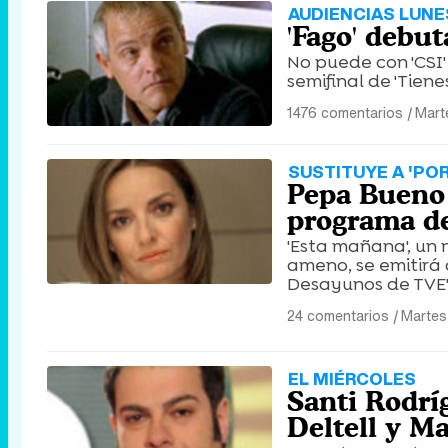
AUDIENCIAS LUNE
'Fago' debut
No puede con 'CSI' 
semifinal de 'Tienes 
1476 comentarios
|
Mart
SUSTITUYE A 'PO
Pepa Bueno 
programa de
'Esta mañana', un 
ameno, se emitirá 
Desayunos de TVE'
24 comentarios
|
Martes
EL MIÉRCOLES
Santi Rodrí
Deltell y M