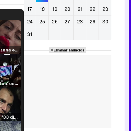
17
18
19
20
21
22
23
24
25
26
27
28
29
30
31
Filmin estrena el tráiler de 'Millennial Mal', su nueva comedia universitaria de la mano de Lorena Iglesias
Eliminar anuncios
'120 Minutos' celebra sus 2.000 programas en Telemadrid con un vídeo del día a día en la redacción
Tráiler de '33 días', la nueva serie de Atresplayer con Julián Villagrán y José Manuel Poga