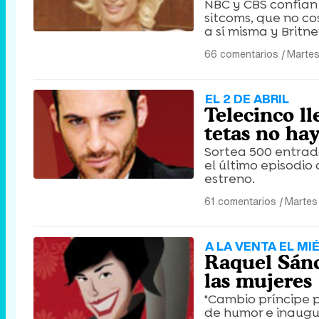
NBC y CBS confían 
sitcoms, que no co
a sí misma y Britn
66 comentarios
|
Martes
EL 2 DE ABRIL
Telecinco ll
tetas no hay
Sortea 500 entrada
el último episodio
estreno.
61 comentarios
|
Martes
A LA VENTA EL M
Raquel Sánc
las mujeres
"Cambio príncipe p
de humor e inaugur