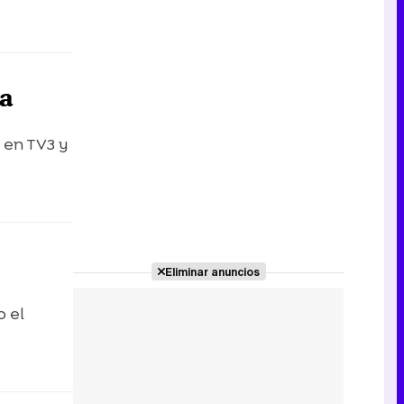
la
% en TV3 y
Eliminar anuncios
o el