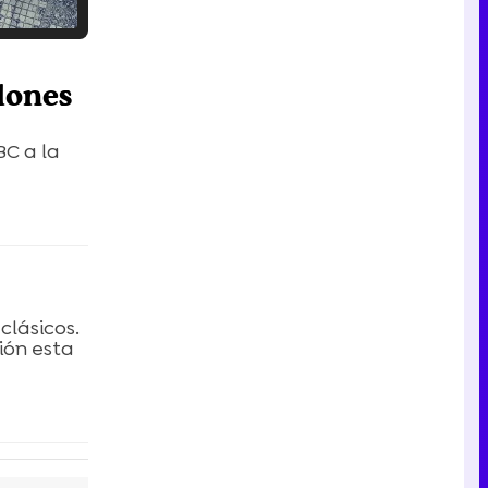
Tráiler en catalán de 'Ravalear', la nueva serie de HBO Max sobre los fondos buitre
lones
BC a la
Tráiler de la tercera temporada de 'The Walking Dead: Dead City' de AMC+
Canción ganadora de Eurovisión 2026: DARA con "Bangaranga" por Bulgaria
clásicos.
ión esta