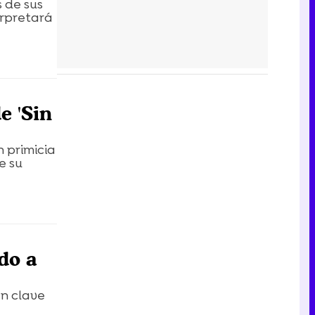
s de sus
erpretará
e 'Sin
 primicia
e su
do a
en clave