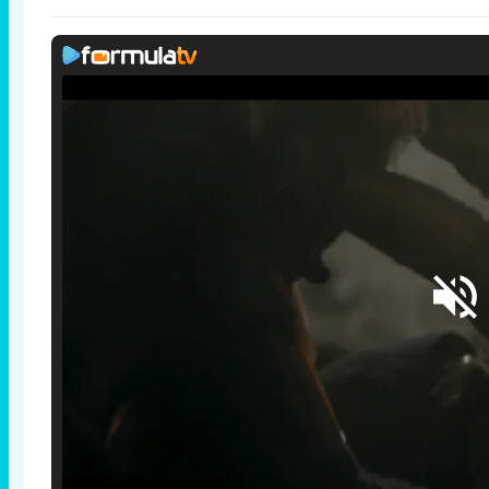
Loaded
:
25.30%