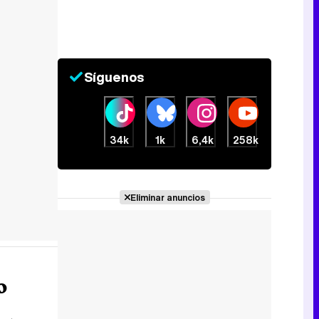
Síguenos
34k
1k
6,4k
258k
Eliminar anuncios
o