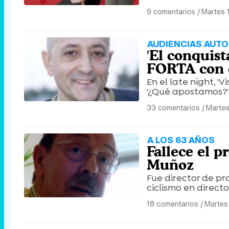
9 comentarios
|
Martes 
AUDIENCIAS AUT
'El conquist
FORTA con d
En el late night, '
'¿Qué apostamos?' 
33 comentarios
|
Martes
A LOS 63 AÑOS
Fallece el 
Muñoz
Fue director de p
ciclismo en directo
18 comentarios
|
Martes