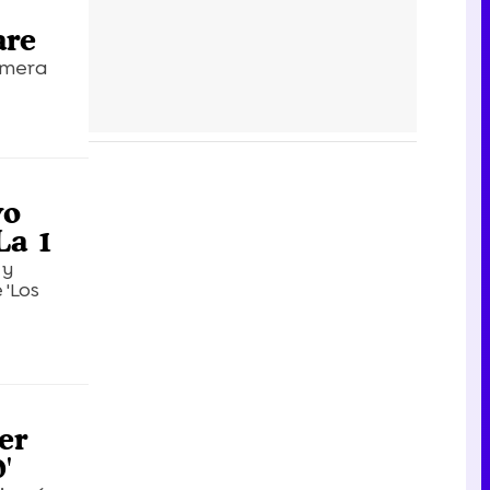
are
rimera
vo
La 1
 y
 'Los
er
'