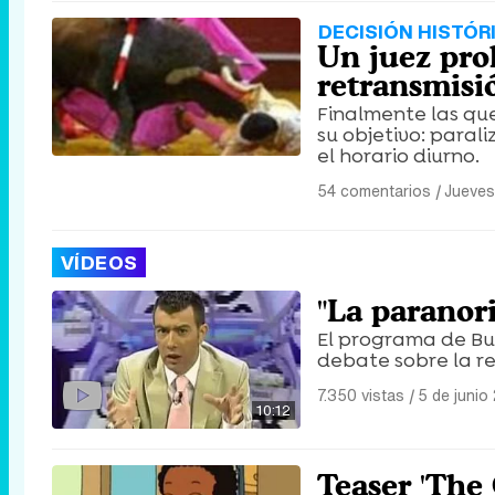
DECISIÓN HISTÓR
Un juez pro
retransmisi
Finalmente las qu
su objetivo: paral
el horario diurno.
54 comentarios
|
Jueves
VÍDEOS
"La paranor
El programa de Bue
debate sobre la re
7.350 vistas
|
5 de junio
10:12
Teaser 'The