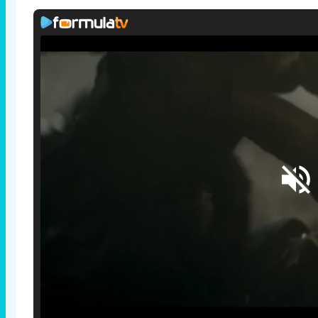
Loaded
:
25.30%
/
Unmute