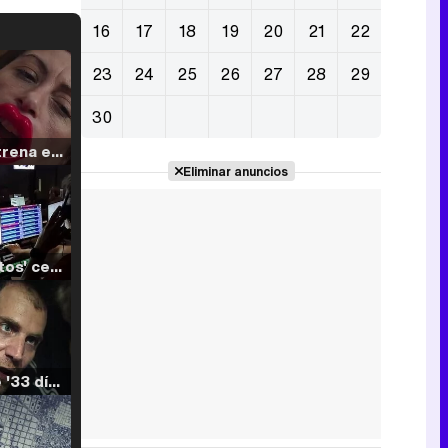
16
17
18
19
20
21
22
23
24
25
26
27
28
29
30
Filmin estrena el tráiler de 'Millennial Mal', su nueva comedia universitaria de la mano de Lorena Iglesias
Eliminar anuncios
'120 Minutos' celebra sus 2.000 programas en Telemadrid con un vídeo del día a día en la redacción
Tráiler de '33 días', la nueva serie de Atresplayer con Julián Villagrán y José Manuel Poga