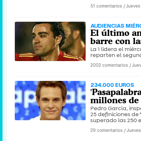
51 comentarios
|
Jueves
AUDIENCIAS MIÉR
El último a
barre con la
La 1 lidera el miérc
reparten el segun
2002 comentarios
|
Juev
234.000 EUROS
'Pasapalabra
millones de
Pedro García, ins
25 definiciones de 
superado las 250 e
29 comentarios
|
Jueves