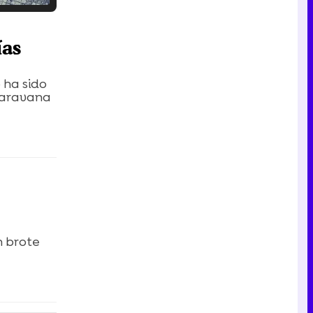
Tráiler en catalán de 'Ravalear', la nueva serie de HBO Max sobre los fondos buitre
ías
 ha sido
 caravana
Tráiler de la tercera temporada de 'The Walking Dead: Dead City' de AMC+
Canción ganadora de Eurovisión 2026: DARA con "Bangaranga" por Bulgaria
n brote