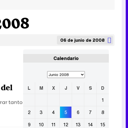
2008
06 de junio de 2008
Calendario
 del
L
M
X
J
V
S
D
1
erar tanto
2
3
4
5
6
7
8
9
10
11
12
13
14
15