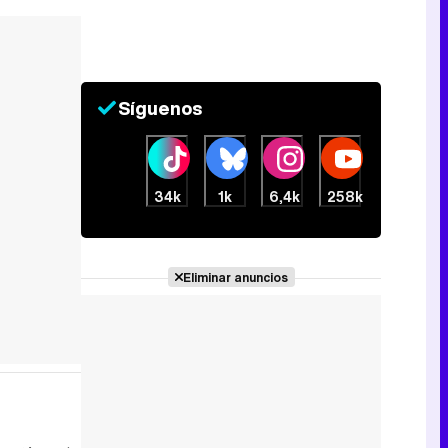
Síguenos
34k
1k
6,4k
258k
Eliminar anuncios