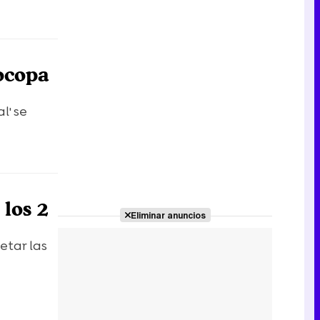
ocopa
l' se
 los 2
Eliminar anuncios
etar las