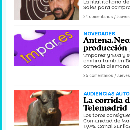
La filial italiana
Sales para comprar
24 comentarios
|
Jueves
NOVEDADES
Antena.Neox
producción 
'Impares' y 'Eva y
emitirá también 'Bi
comedia alemana 'S
25 comentarios
|
Jueves
AUDIENCIAS AUTO
La corrida d
Telemadrid
Los toros consigue
Comunidad de Madri
17,9%. Canal Sur li