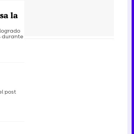
sa la
 logrado
os durante
el post