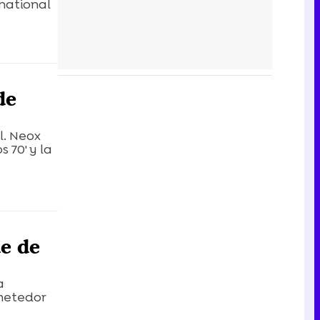
rnational
de
l. Neox
 70' y la
de de
a
ometedor