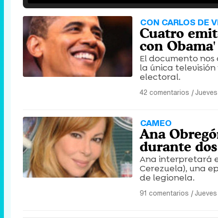
CON CARLOS DE 
Cuatro emite
con Obama'
El documento nos 
la única televisi
electoral.
42 comentarios
|
Jueves
CAMEO
Ana Obregón
durante dos
Ana interpretará e
Cerezuela), una e
de legionela.
91 comentarios
|
Jueves