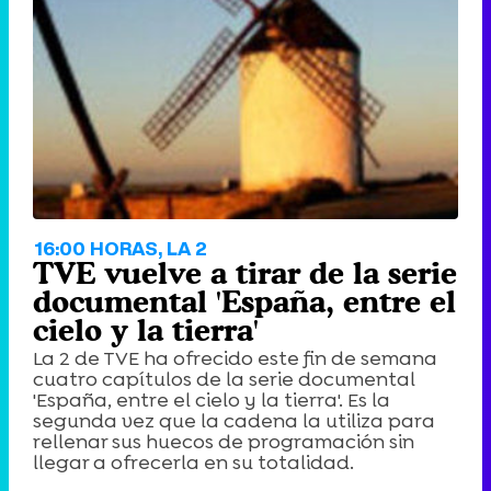
Tráiler de '33 días', la nueva serie de Atresplayer con Julián Villagrán y José Manuel Poga
Tráiler en catalán de 'Ravalear', la nueva serie de HBO Max sobre los fondos buitre
16:00 HORAS, LA 2
TVE vuelve a tirar de la serie
documental 'España, entre el
cielo y la tierra'
La 2 de TVE ha ofrecido este fin de semana
Tráiler de la tercera temporada de 'The Walking Dead: Dead City' de AMC+
cuatro capítulos de la serie documental
'España, entre el cielo y la tierra'. Es la
segunda vez que la cadena la utiliza para
rellenar sus huecos de programación sin
llegar a ofrecerla en su totalidad.
Canción ganadora de Eurovisión 2026: DARA con "Bangaranga" por Bulgaria