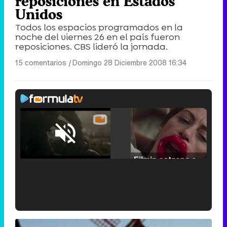
reposiciones en Estados
Unidos
Todos los espacios programados en la
noche del viernes 26 en el país fueron
reposiciones. CBS lideró la jornada.
15 comentarios
|
Domingo 28 Diciembre 2008 16:34
Loaded
:
25.30%
/
Unmute
Filmin estrena el tráiler de 'Millennial Mal', su nueva comedia universitaria de la mano de Lorena Iglesias
'120 Minutos' celebra sus 2.000 programas en Telemadrid con un vídeo del día a día en la redacción