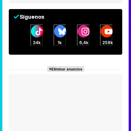
Síguenos
34k
1k
6,4k
258k
Eliminar anuncios