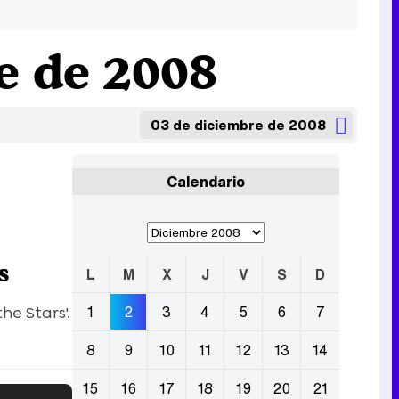
e de 2008
03 de diciembre de 2008
Calendario
s
L
M
X
J
V
S
D
1
2
3
4
5
6
7
e Stars'.
8
9
10
11
12
13
14
15
16
17
18
19
20
21