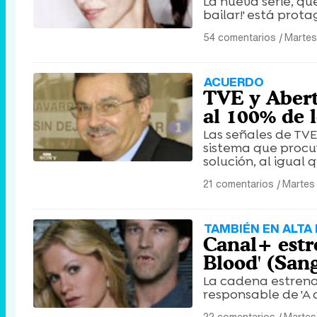
La nueva serie, que
bailar!' está prot
54 comentarios
|
Martes
ACUERDO
TVE y Abert
al 100% de 
Las señales de TVE
sistema que procur
solución, al igual
21 comentarios
|
Martes
TAMBIÉN EN ALTA 
Canal+ estr
Blood' (Sang
La cadena estrena 
responsable de 'A 
22 comentarios
|
Martes