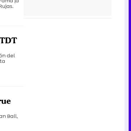
'Fama ¡a
Rujas.
a TDT
ón del
sta
rue
an Ball,