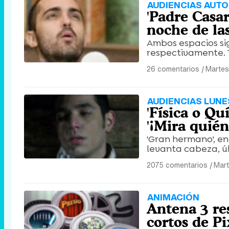
AUDIENCIAS AUTO
'Padre Casar
noche de la
Ambos espacios si
respectivamente. T
26 comentarios
|
Martes
AUDIENCIAS LUNES
'Física o Qu
'¡Mira quién
'Gran hermano', en
levanta cabeza, úl
2075 comentarios
|
Mart
ANIMACIÓN
Antena 3 re
cortos de Pi