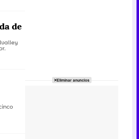
ada de
lvalley
or.
Eliminar anuncios
cinco