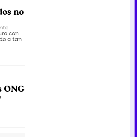
Tráiler en catalán de 'Ravalear', la nueva serie de HBO Max sobre los fondos buitre
dos no
ante
tura con
ado a tan
Tráiler de la tercera temporada de 'The Walking Dead: Dead City' de AMC+
Canción ganadora de Eurovisión 2026: DARA con "Bangaranga" por Bulgaria
as ONG
a