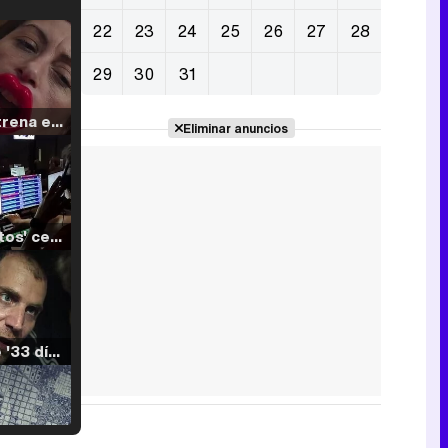
22
23
24
25
26
27
28
29
30
31
Filmin estrena el tráiler de 'Millennial Mal', su nueva comedia universitaria de la mano de Lorena Iglesias
Eliminar anuncios
'120 Minutos' celebra sus 2.000 programas en Telemadrid con un vídeo del día a día en la redacción
Tráiler de '33 días', la nueva serie de Atresplayer con Julián Villagrán y José Manuel Poga