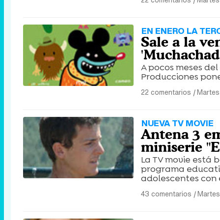
EN ENERO LA TE
Sale a la v
'Muchachad
A pocos meses del 
Producciones pone
22 comentarios
|
Martes
NUEVA TV MOVIE
Antena 3 emi
miniserie "E
La TV movie está b
programa educativ
adolescentes con 
43 comentarios
|
Martes