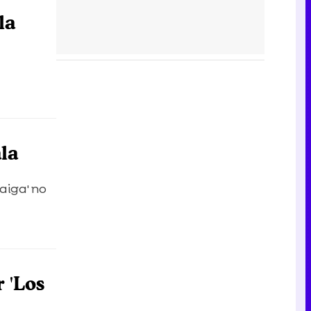
la
ala
aiga' no
 'Los