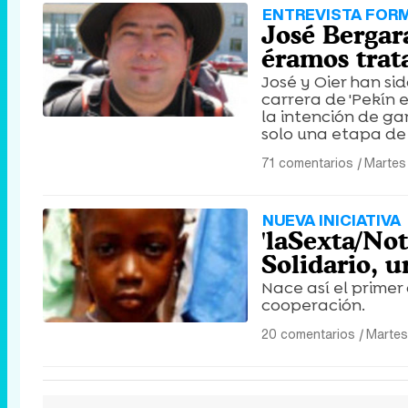
ENTREVISTA FOR
José Bergar
éramos trat
José y Oier han si
carrera de 'Pekín 
la intención de ga
solo una etapa de
71 comentarios
|
Martes
NUEVA INICIATIVA
'laSexta/No
Solidario, 
Nace así el primer
cooperación.
20 comentarios
|
Martes