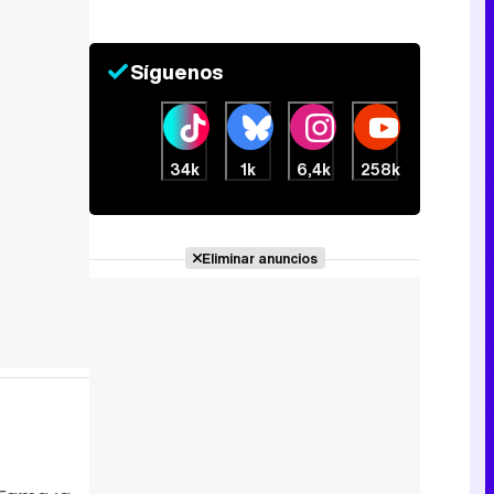
Síguenos
34k
1k
6,4k
258k
Eliminar anuncios