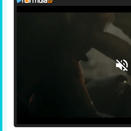
Loaded
:
25.30%
/
Unmute