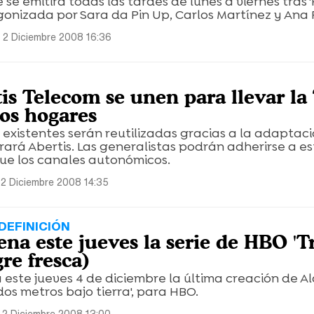
 se emitirá todas las tardes de lunes a viernes tras 
agonizada por Sara da Pin Up, Carlos Martínez y Ana 
 2 Diciembre 2008 16:36
is Telecom se unen para llevar l
los hogares
 existentes serán reutilizadas gracias a la adaptaci
ará Abertis. Las generalistas podrán adherirse a e
 que los canales autonómicos.
 2 Diciembre 2008 14:35
DEFINICIÓN
ena este jueves la serie de HBO 'T
re fresca)
este jueves 4 de diciembre la última creación de Al
dos metros bajo tierra', para HBO.
 2 Diciembre 2008 13:00