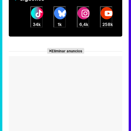
34k
1k
6,4k
258k
Eliminar anuncios