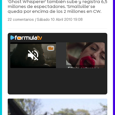
'Ghost Whisperer' también sube y registra 6,5
millones de espectadores. 'Smallville' se
queda por encima de los 2 millones en CW.
22 comentarios
|
Sábado 10 Abril 2010 19:08
Loaded
:
25.30%
/
Unmute
Filmin estrena el tráiler de 'Millennial Mal', su nueva comedia universitaria de la mano de Lorena Iglesias
'120 Minutos' celebra sus 2.000 programas en Telemadrid con un vídeo del día a día en la redacción