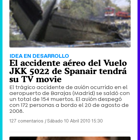
Tráiler de '33 días', la nueva serie de Atresplayer con Julián Villagrán y José Manuel Poga
Tráiler en catalán de 'Ravalear', la nueva serie de HBO Max sobre los fondos buitre
IDEA EN DESARROLLO
El accidente aéreo del Vuelo
JKK 5022 de Spanair tendrá
su TV movie
El trágico accidente de avión ocurrido en el
Tráiler de la tercera temporada de 'The Walking Dead: Dead City' de AMC+
aeropuerto de Barajas (Madrid) se saldó con
un total de 154 muertos. El avión despegó
con 172 personas a bordo el 20 de agosto de
2008.
127 comentarios
|
Sábado 10 Abril 2010 15:30
Canción ganadora de Eurovisión 2026: DARA con "Bangaranga" por Bulgaria