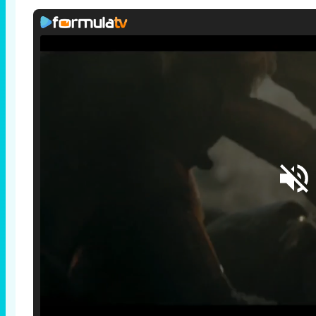
Loaded
:
25.30%
/
Unmute