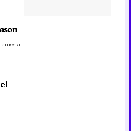
Jason
iernes a
el