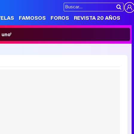
VELAS
FAMOSOS
FOROS
REVISTA 20 AÑOS
 uno'