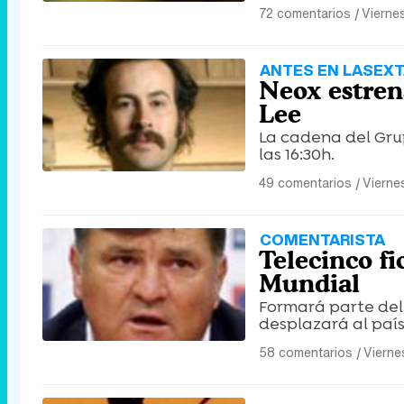
72 comentarios
|
Viernes
ANTES EN LASEX
Neox estrena
Lee
La cadena del Grup
las 16:30h.
49 comentarios
|
Viernes
COMENTARISTA
Telecinco f
Mundial
Formará parte del
desplazará al país
58 comentarios
|
Viernes