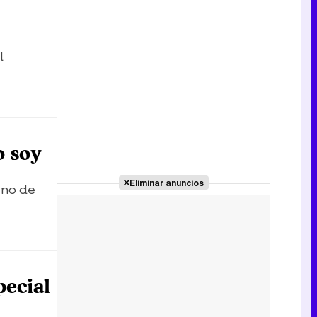
l
o soy
Eliminar anuncios
eno de
pecial