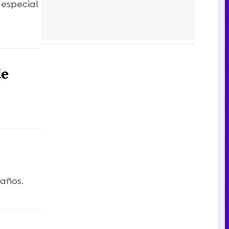
 especial
de
.
 años.