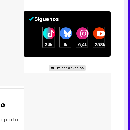
Síguenos
34k
1k
6,4k
258k
Eliminar anuncios
no
reparto