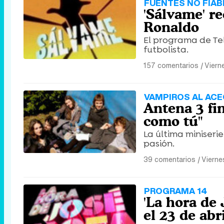
FUENTES NO FIAB
'Sálvame' re
Ronaldo
El programa de Tel
futbolista.
157 comentarios
|
Viern
VAMPIROS AL AC
Antena 3 fin
como tú"
La última miniseri
pasión.
39 comentarios
|
Vierne
PROGRAMA 14
'La hora de 
el 23 de abr