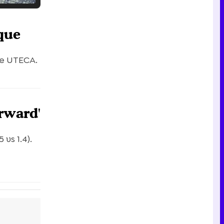
Tráiler en catalán de 'Ravalear', la nueva serie de HBO Max sobre los fondos buitre
que
ce UTECA.
Tráiler de la tercera temporada de 'The Walking Dead: Dead City' de AMC+
orward'
vs 1.4).
Canción ganadora de Eurovisión 2026: DARA con "Bangaranga" por Bulgaria