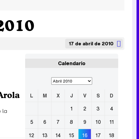
 2010
17 de abril de 2010
Calendario
Arola
L
M
X
J
V
S
D
1
2
3
4
 la
5
6
7
8
9
10
11
12
13
14
15
16
17
18