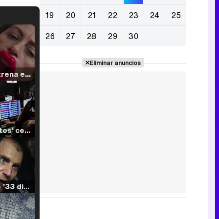
19
20
21
22
23
24
25
26
27
28
29
30
Eliminar anuncios
Filmin estrena el tráiler de 'Millennial Mal', su nueva comedia universitaria de la mano de Lorena Iglesias
'120 Minutos' celebra sus 2.000 programas en Telemadrid con un vídeo del día a día en la redacción
Tráiler de '33 días', la nueva serie de Atresplayer con Julián Villagrán y José Manuel Poga