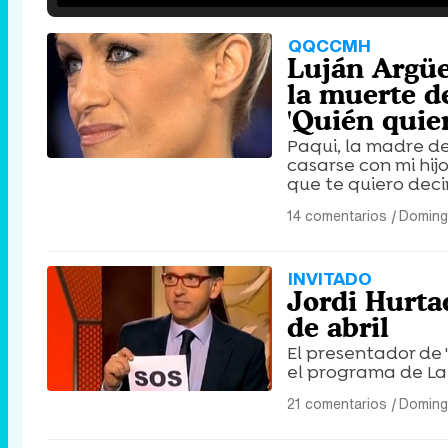
QQCCMH
Luján Argüel
la muerte d
'Quién quier
Paqui, la madre de
casarse con mi hij
que te quiero decir
14 comentarios
|
Domingo
INVITADO
Jordi Hurtad
de abril
El presentador de 
el programa de La 
21 comentarios
|
Domingo