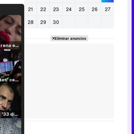
21
22
23
24
25
26
27
28
29
30
Eliminar anuncios
Filmin estrena el tráiler de 'Millennial Mal', su nueva comedia universitaria de la mano de Lorena Iglesias
'120 Minutos' celebra sus 2.000 programas en Telemadrid con un vídeo del día a día en la redacción
Tráiler de '33 días', la nueva serie de Atresplayer con Julián Villagrán y José Manuel Poga