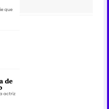
ie que
a de
o
a actriz