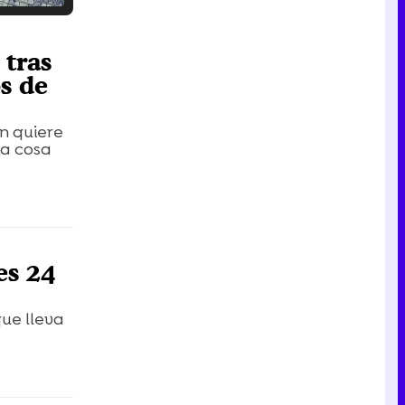
Tráiler en catalán de 'Ravalear', la nueva serie de HBO Max sobre los fondos buitre
 tras
s de
én quiere
Tráiler de la tercera temporada de 'The Walking Dead: Dead City' de AMC+
na cosa
Canción ganadora de Eurovisión 2026: DARA con "Bangaranga" por Bulgaria
es 24
que lleva