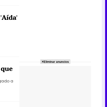
'Aída'
Eliminar anuncios
 que
egado a