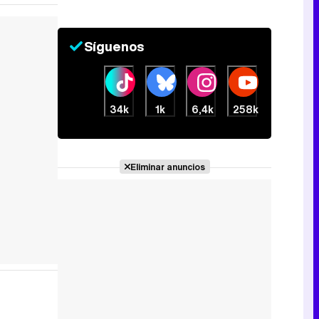
Síguenos
34k
1k
6,4k
258k
Eliminar anuncios