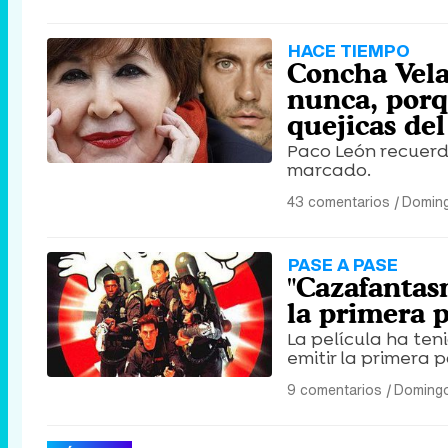
HACE TIEMPO
Concha Velas
nunca, porq
quejicas del
Paco León recuerd
marcado.
43 comentarios
|
Doming
PASE A PASE
"Cazafantas
la primera 
La película ha ten
emitir la primera p
9 comentarios
|
Domingo