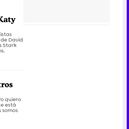
Katy
istas
 de David
s Stark
s.
tros
Yo quiero
ue está
s somos