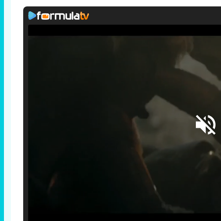
Loaded
:
25.30%
/
Unmute