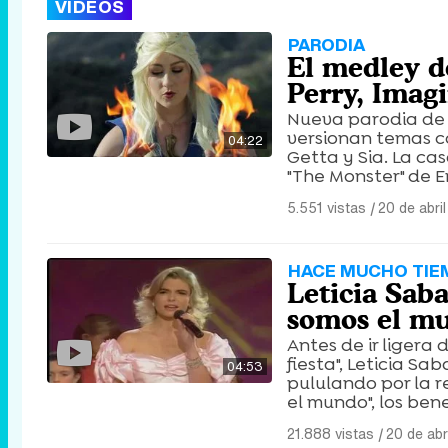
VÍDEOS
PARODIA
El medley d
Perry, Imag
Nueva parodia de '
versionan temas c
04:22
Getta y Sia. La cas
"The Monster" de 
5.551 vistas
|
20 de abri
HACE MUCHO TIE
Leticia Sab
somos el m
Antes de ir ligera
fiesta", Leticia S
04:53
pululando por la 
el mundo", los ben
21.888 vistas
|
20 de abr