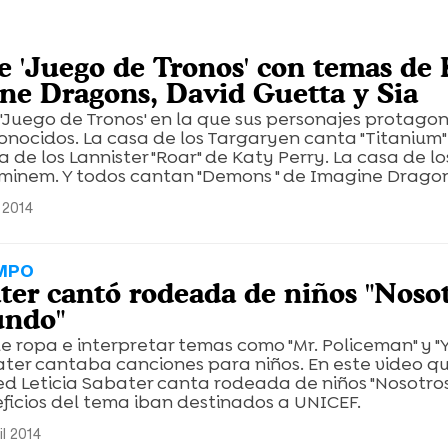
e 'Juego de Tronos' con temas de 
ine Dragons, David Guetta y Sia
Juego de Tronos' en la que sus personajes protagon
onocidos. La casa de los Targaryen canta "Titanium"
a de los Lannister "Roar" de Katy Perry. La casa de lo
Eminem. Y todos cantan "Demons " de Imagine Dragon
l 2014
MPO
ater cantó rodeada de niños "Noso
undo"
 de ropa e interpretar temas como "Mr. Policeman" y "
abater cantaba canciones para niños. En este video q
red Leticia Sabater canta rodeada de niños "Nosotro
eficios del tema iban destinados a UNICEF.
il 2014