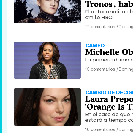
Tronos', hab
El actor analiza e
emite HBO.
17 comentarios
|
Domingo
CAMEO
Michelle Ob
La primera dama d
13 comentarios
|
Doming
CAMBIO DE DECIS
Laura Prepo
'Orange Is 
En el caso de que 
estará a tiempo c
10 comentarios
|
Domingo