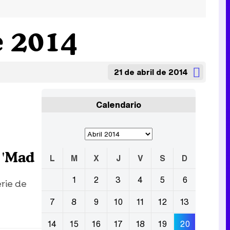
e 2014
21 de abril de 2014
Calendario
 'Mad
L
M
X
J
V
S
D
1
2
3
4
5
6
rie de
7
8
9
10
11
12
13
14
15
16
17
18
19
20