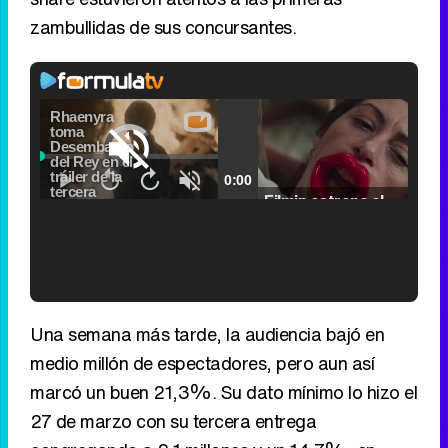
zambullidas de sus concursantes.
Video
Player
is
Loaded
:
loading.
0.00%
Picture-
Fullscr
Current
0:00
/
Duration
2:24
Remaining
-
2:24
in-
Pause
Unmute
Seek
Seek
Picture
Filmin estrena el tráiler de 'Millennial Mal', su nueva comedia universitaria de la mano de Lorena Iglesias
back
forward
20
30
seconds
seconds
Time
Time
'120 Minutos' celebra sus 2.000 programas en Telemadrid con un vídeo del día a día en la redacción
Una semana más tarde, la audiencia bajó en
medio millón de espectadores, pero aun así
marcó un buen 21,3%. Su dato mínimo lo hizo el
27 de marzo con su tercera entrega
Tráiler de '33 días', la nueva serie de Atresplayer con Julián Villagrán y José Manuel Poga