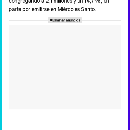
congregando a 2,1 millones y un 14,7%, en
parte por emitirse en Miércoles Santo.
Eliminar anuncios
Tráiler en catalán de 'Ravalear', la nueva serie de HBO Max sobre los fondos buitre
Tráiler de la tercera temporada de 'The Walking Dead: Dead City' de AMC+
Canción ganadora de Eurovisión 2026: DARA con "Bangaranga" por Bulgaria