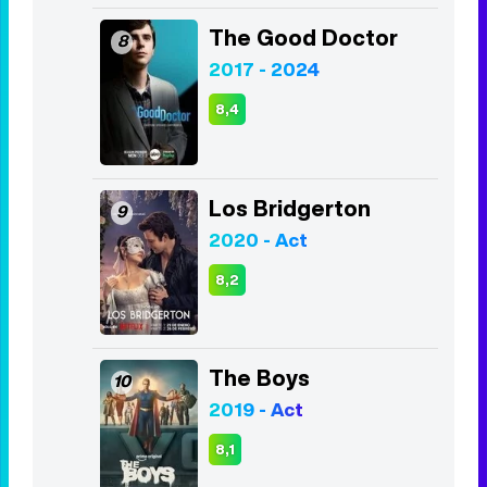
The Good Doctor
8
2017 - 2024
8,4
Los Bridgerton
9
2020 - Act
8,2
The Boys
10
2019 - Act
8,1