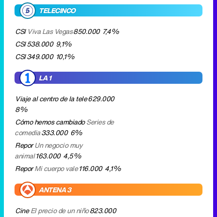
LA 1
Viaje al centro de la tele
629.000
8%
Cómo hemos cambiado
Series de
comedia
333.000
6%
Repor
Un negocio muy
animal
163.000
4,5%
Repor
Mi cuerpo vale
116.000
4,1%
ANTENA 3
Cine
El precio de un niño
823.000
9,9%
Sin rastro
La viuda negra
191.000
5,6%
CUATRO