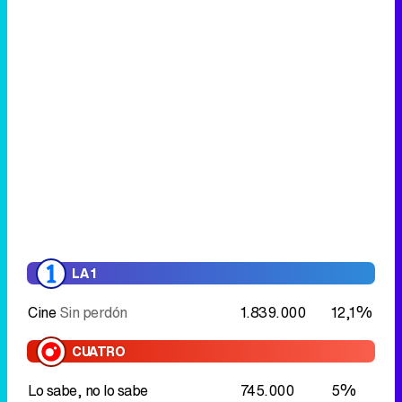
LA 1
Cine
Sin perdón
1.839.000
12,1%
CUATRO
Lo sabe, no lo sabe
745.000
5%
Bella y Bestia
Jugar con fuego
964.000
5,6%
Bella y Bestia
Aniversario
1.038.000
6,7%
LASEXTA
El intermedio
1.534.000
10,4%