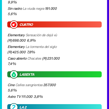
Elementary
Sensación de dejá vù
(R)
698.000
6,9%
Elementary
La tormenta del siglo
(R)
425.000
7,8%
Caso abierto
Chacales
(R)
231.000
7,4%
LASEXTA
Cine
Calles sangrientas
357.000
5,6%
Astro TV
111.000
3,8%
LA 2
Pelotas
273.000
3,1%
Festivales de verano
Jazz San
Javier
27.000
0,7%
Sobremesa y tarde