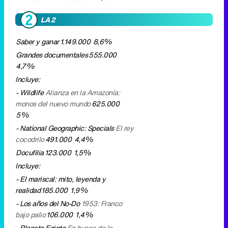
Incluye:
- Wildlife
Alianza en la Amazonía:
monos del nuevo mundo
625.000
5%
- National Geographic: Specials
El rey
cocodrilo
491.000
4,4%
Docufilia
123.000
1,5%
Incluye:
- El mariscal: mito, leyenda y
realidad
185.000
1,9%
- Los años del No-Do
1953: Franco
bajo palio
106.000
1,4%
- Planeta Egipto
En busca de la
eternidad
90.000
1,1%
Mañana
· 'La mañana' se debilita y pierde ocho décimas
en una semana