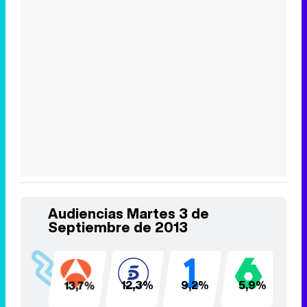
Audiencias Martes 3 de
Septiembre de 2013
13,7%
12,3%
9,2%
5,9%
5