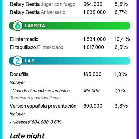
El taquillazo
El mexicano
1.017.000
6,5%
LA 2
Docufilia
165.000
1,3%
Incluye:
- Cuando el mundo se tambalea
165.000
1,3%
Terrorismo y nacionalismo
Versión española presentación
600.000
3,6%
Incluye:
- "Jóvenes"
604.000
3,6%
Late night
· 'CSI: Las Vegas' hereda los pobres datos de
'CSI Nueva York' rondando el 10%
· El cine de Antena 3 pierde seguimiento
respecto al final de 'Vikingos'