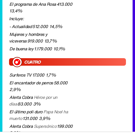
De buena ley
1.179.000
10,1%
CUATRO
Surferos TV
17.000
1,7%
El encantador de perros
58.000
2,9%
Alerta Cobra
Héroe por un
díaa
83.000
3%
El último poli duro
Papa Noel ha
muerto
131.000
3,9%
Alerta Cobra
Supersónico
199.000
5,6%
Las mañanas de Cuatro
335.000
6%
LASEXTA
laSexta en concierto
José
Mercé
4.000
0,6%