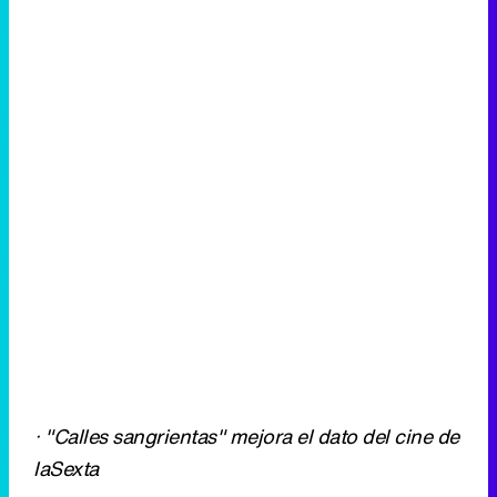
· "Calles sangrientas" mejora el dato del cine de
laSexta
TELECINCO
CSI
Viva Las Vegas
850.000
7,4%
CSI
538.000
9,1%
CSI
349.000
10,1%