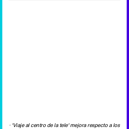
· 'Viaje al centro de la tele' mejora respecto a los
datos de 'Desafío Champions'
· Las reposiciones de 'Elementary' mejoran
respecto a la semana
Eliminar anuncios