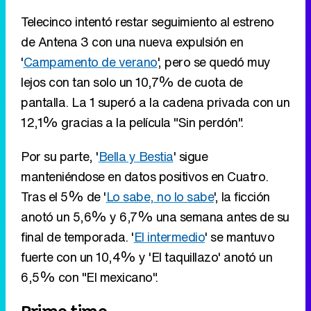
pantalla. La 1 superó a la cadena privada con un
12,1% gracias a la película "Sin perdón".
Por su parte, '
Bella y Bestia
' sigue
Tráiler en catalán de 'Ravalear', la nueva serie de HBO Max sobre los fondos buitre
manteniéndose en datos positivos en Cuatro.
Tras el 5% de '
Lo sabe, no lo sabe
', la ficción
anotó un 5,6% y 6,7% una semana antes de su
final de temporada. '
El intermedio
' se mantuvo
Tráiler de la tercera temporada de 'The Walking Dead: Dead City' de AMC+
fuerte con un 10,4% y 'El taquillazo' anotó un
6,5% con "El mexicano".
Prime time
Canción ganadora de Eurovisión 2026: DARA con "Bangaranga" por Bulgaria
Eliminar anuncios