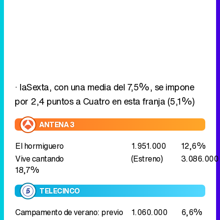
· laSexta, con una media del 7,5%, se impone
por 2,4 puntos a Cuatro en esta franja (5,1%)
ANTENA 3
El hormiguero
1.951.000
12,6%
Vive cantando
(Estreno)
3.086.000
18,7%
TELECINCO
Campamento de verano: previo
1.060.000
6,6%
Campamento de verano
1.807.000
10,7%
Eliminar anuncios