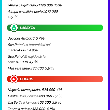
Jugones
480.000
3,7%
Sea Patrol
La fraternidad del
mar
654.000
4,9%
Sea Patrol
El rugido de la
selva
517.000
4,3%
Mas vale tarde
336.000
3,8%
CUATRO
Negocia como puedas
528.000
4%
Castle
Polis y cacos
403.000
3,5%
Castle
Casi famoso
403.000
3,9%
Te vas a enterar
333.000
4,1%
LA 2
Saber y ganar
1.149.000
8,6%
Grandes documentales
555.000
4,7%