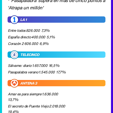
España directo
400.000
5,1%
Corazón 2
606.000
6,9%
TELECINCO
Sálvame: diario
1.657.000
16,5%
Pasapalabra verano
1.545.000
17,7%
ANTENA 3
Amar es para siempre
1.636.000
13,7%
El secreto de Puente Viejo
2.018.000
19,4%
¡Ahora caigo!: diario
1.196.000
15%
Atrapa un millón: diario
1.012.000
12,3%
LASEXTA