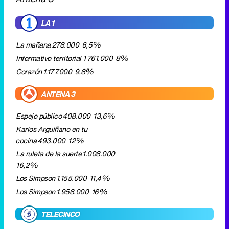
Corazón
1.177.000
9,8%
ANTENA 3
Espejo público
408.000
13,6%
Karlos Arguiñano en tu
cocina
493.000
12%
La ruleta de la suerte
1.008.000
16,2%
Los Simpson
1.155.000
11,4%
Los Simpson
1.958.000
16%
TELECINCO
El programa de Ana Rosa
413.000
13,4%
Incluye:
- Actualidad
512.000
14,5%
Mujeres y hombres y
viceversa
919.000
13,7%