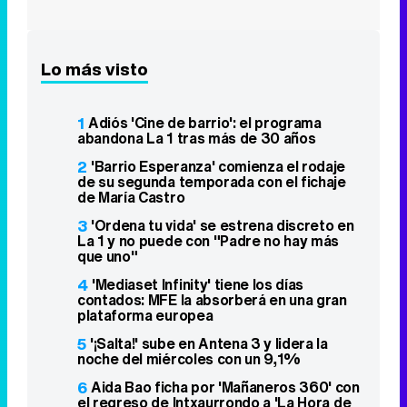
abandona La 1 tras más de 30 años
2
'Barrio Esperanza' comienza el rodaje
de su segunda temporada con el fichaje
de María Castro
3
'Ordena tu vida' se estrena discreto en
La 1 y no puede con "Padre no hay más
que uno"
4
'Mediaset Infinity' tiene los días
contados: MFE la absorberá en una gran
plataforma europea
5
'¡Salta!' sube en Antena 3 y lidera la
noche del miércoles con un 9,1%
6
Aida Bao ficha por 'Mañaneros 360' con
el regreso de Intxaurrondo a 'La Hora de
La 1'
7
Andrés comunica una gran noticia a la
familia De la Reina en 'Sueños de libertad'
8
Un "error" en la promo de
'Supervivientes All Stars' destapa a Ivana
Icardi como concursante