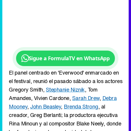
Sigue a FormulaTV en WhatsApp
El panel centrado en 'Everwood' enmarcado en
el festival, reunió el pasado sábado a los actores
Gregory Smith,
Stephanie Niznik
, Tom
Amandes, Vivien Cardone,
Sarah Drew
,
Debra
Mooney
,
John Beasley
,
Brenda Strong
, al
creador, Greg Berlanti; la productora ejecutiva
Rina Minoun y al compositor Blake Neely, donde
los fans tuvieron la oportunidad de hacer
preguntas sobre la serie a sus mismos
protagonistas.
"Si prometes ser mi hija temporal,