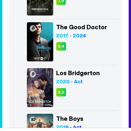
8,4
Los Bridgerton
9
2020 - Act
8,2
The Boys
10
2019 - Act
8,0