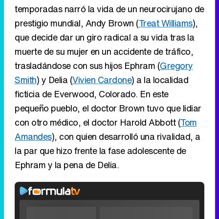
temporadas narró la vida de un neurocirujano de
prestigio mundial, Andy Brown (
Treat Williams
),
que decide dar un giro radical a su vida tras la
muerte de su mujer en un accidente de tráfico,
trasladándose con sus hijos Ephram (
Gregory
Smith
) y Delia (
Vivien Cardone
) a la localidad
ficticia de Everwood, Colorado. En este
pequeño pueblo, el doctor Brown tuvo que lidiar
con otro médico, el doctor Harold Abbott (
Tom
Amandes
), con quien desarrolló una rivalidad, a
la par que hizo frente la fase adolescente de
Ephram y la pena de Delia.
Video