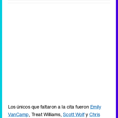
Los únicos que faltaron a la cita fueron
Emily
VanCamp
, Treat Williams,
Scott Wolf
y
Chris
Pratt
, sin embargo, quisieron estar presentes a
través de varios vídeos.
Eliminar anuncios