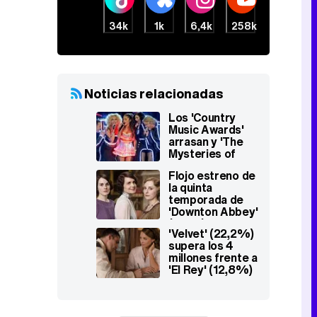
34k
1k
6,4k
258k
Noticias relacionadas
Los 'Country
Music Awards'
arrasan y 'The
Mysteries of
Laura' y 'Arrow'
Flojo estreno de
se mantienen
la quinta
temporada de
'Downton Abbey'
(1,9%) en el
'Velvet' (22,2%)
prime time de
supera los 4
Nova
millones frente a
'El Rey' (12,8%)
y 'Adán y Eva'
(12,6%)