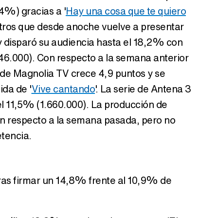
Tráiler de '33 días', la nueva serie de Atresplayer con Julián Villagrán y José Manuel Poga
,4%) gracias a '
Hay una cosa que te quiero
ntros que desde anoche vuelve a presentar
y disparó su audiencia hasta el 18,2% con
946.000). Con respecto a la semana anterior
Tráiler en catalán de 'Ravalear', la nueva serie de HBO Max sobre los fondos buitre
 de Magnolia TV crece 4,9 puntos y se
ida de '
Vive cantando
'. La serie de Antena 3
el 11,5% (1.660.000). La producción de
n respecto a la semana pasada, pero no
Tráiler de la tercera temporada de 'The Walking Dead: Dead City' de AMC+
etencia.
Canción ganadora de Eurovisión 2026: DARA con "Bangaranga" por Bulgaria
 tras firmar un 14,8% frente al 10,9% de