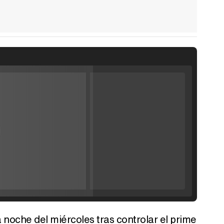
Filmin estrena el tráiler de 'Millennial Mal', su nueva comedia universitaria de la mano de Lorena Iglesias
'120 Minutos' celebra sus 2.000 programas en Telemadrid con un vídeo del día a día en la redacción
a noche del miércoles tras controlar el prime