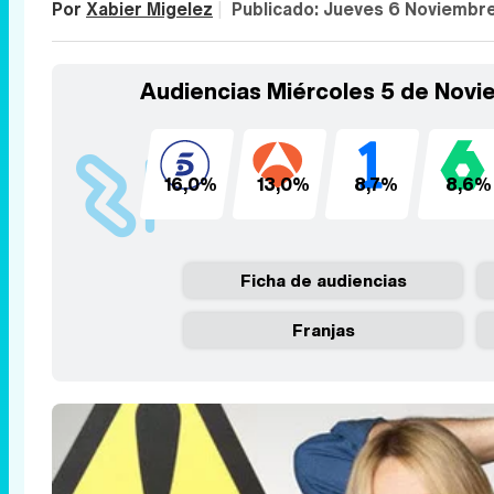
Por
Xabier Migelez
|
Publicado:
Jueves 6 Noviembr
Audiencias Miércoles 5 de Nov
16,0%
13,0%
8,7%
8,6%
Ficha de audiencias
Franjas