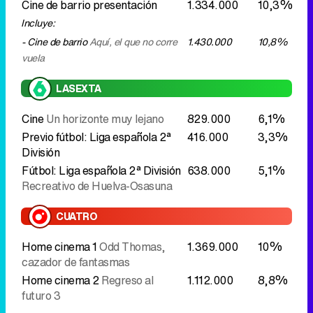
Cine de barrio presentación
1.334.000
10,3%
Incluye:
- Cine de barrio
Aquí, el que no corre
1.430.000
10,8%
vuela
LASEXTA
Cine
Un horizonte muy lejano
829.000
6,1%
Previo fútbol: Liga española 2ª
416.000
3,3%
División
Fútbol: Liga española 2ª División
638.000
5,1%
Recreativo de Huelva-Osasuna
CUATRO
Home cinema 1
Odd Thomas,
1.369.000
10%
cazador de fantasmas
Home cinema 2
Regreso al
1.112.000
8,8%
futuro 3