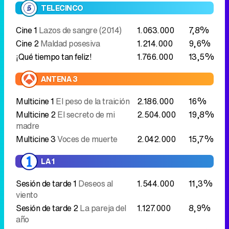
TELECINCO
Cine 1
Lazos de sangre (2014)
1.063.000
7,8%
Cine 2
Maldad posesiva
1.214.000
9,6%
¡Qué tiempo tan feliz!
1.766.000
13,5%
ANTENA 3
Multicine 1
El peso de la traición
2.186.000
16%
Multicine 2
El secreto de mi
2.504.000
19,8%
madre
Multicine 3
Voces de muerte
2.042.000
15,7%
LA 1
Sesión de tarde 1
Deseos al
1.544.000
11,3%
viento
Sesión de tarde 2
La pareja del
1.127.000
8,9%
año