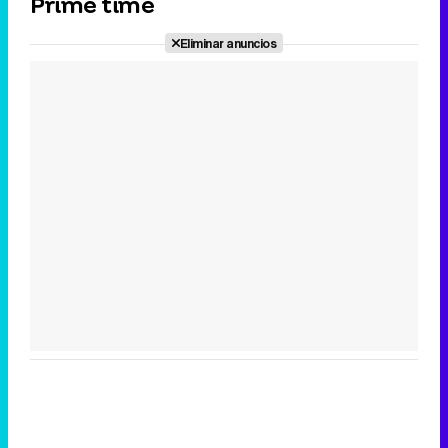
Prime time
Canción ganadora de Eurovisión 2026: DARA con "Bangaranga" por Bulgaria
Eliminar anuncios