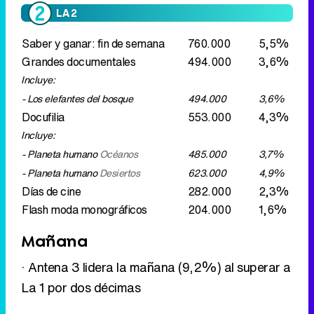
LA 2
Saber y ganar: fin de semana
760.000
5,5%
Grandes documentales
494.000
3,6%
Incluye:
- Los elefantes del bosque
494.000
3,6%
Docufilia
553.000
4,3%
Incluye:
- Planeta humano
Océanos
485.000
3,7%
- Planeta humano
Desiertos
623.000
4,9%
Días de cine
282.000
2,3%
Flash moda monográficos
204.000
1,6%
Mañana
· Antena 3 lidera la mañana (9,2%) al superar a
La 1 por dos décimas