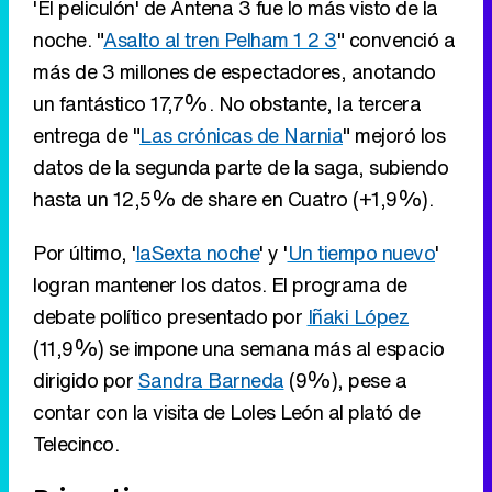
'El peliculón' de Antena 3 fue lo más visto de la
noche. "
Asalto al tren Pelham 1 2 3
" convenció a
más de 3 millones de espectadores, anotando
un fantástico 17,7%. No obstante, la tercera
Tráiler de '33 días', la nueva serie de Atresplayer con Julián Villagrán y José Manuel Poga
entrega de "
Las crónicas de Narnia
" mejoró los
datos de la segunda parte de la saga, subiendo
hasta un 12,5% de share en Cuatro (+1,9%).
Tráiler en catalán de 'Ravalear', la nueva serie de HBO Max sobre los fondos buitre
Por último, '
laSexta noche
' y '
Un tiempo nuevo
'
logran mantener los datos. El programa de
debate político presentado por
Iñaki López
(11,9%) se impone una semana más al espacio
Tráiler de la tercera temporada de 'The Walking Dead: Dead City' de AMC+
dirigido por
Sandra Barneda
(9%), pese a
contar con la visita de Loles León al plató de
Telecinco.