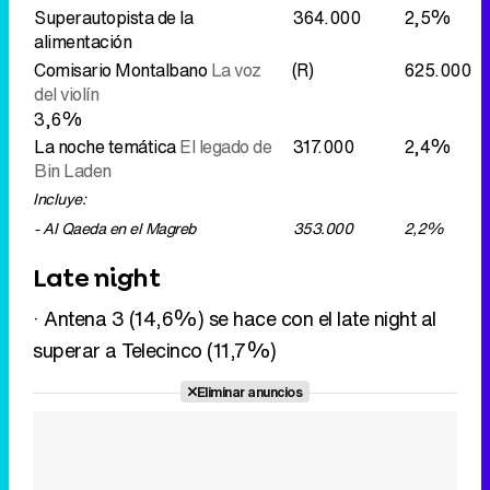
Superautopista de la
364.000
2,5%
alimentación
Comisario Montalbano
La voz
(R)
625.000
del violín
3,6%
La noche temática
El legado de
317.000
2,4%
Bin Laden
Incluye:
- Al Qaeda en el Magreb
353.000
2,2%
Late night
· Antena 3 (14,6%) se hace con el late night al
superar a Telecinco (11,7%)
Eliminar anuncios