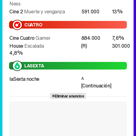
Ness
Cine 2
Muerte y venganza
591.000
13%
CUATRO
Cine Cuatro
Gamer
884.000
7,6%
House
Escalada
(R)
301.000
4,8%
LASEXTA
laSexta noche
^
[Continuación]
Eliminar anuncios