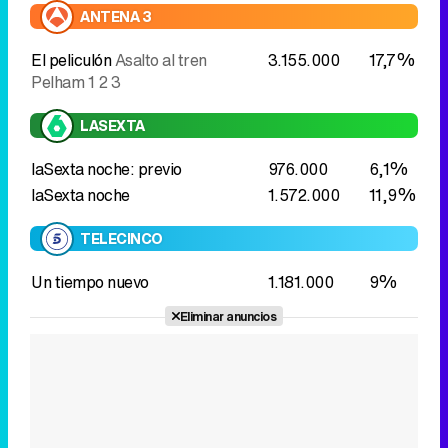
ANTENA 3
El peliculón
Asalto al tren
3.155.000
17,7%
Pelham 1 2 3
LASEXTA
laSexta noche: previo
976.000
6,1%
laSexta noche
1.572.000
11,9%
TELECINCO
Un tiempo nuevo
1.181.000
9%
Eliminar anuncios