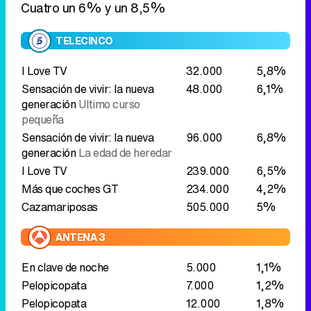
Cuatro un 6% y un 8,5%
TELECINCO
I Love TV
32.000
5,8%
Sensación de vivir: la nueva
48.000
6,1%
generación
Ultimo curso
pequeña
Sensación de vivir: la nueva
96.000
6,8%
generación
La edad de heredar
I Love TV
239.000
6,5%
Más que coches GT
234.000
4,2%
Cazamariposas
505.000
5%
ANTENA 3
En clave de noche
5.000
1,1%
Pelopicopata
7.000
1,2%
Pelopicopata
12.000
1,8%