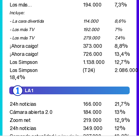
Los más...
194.000
7,3%
Incluye:
- La cara divertida
114.000
8,6%
- Los más TV
192.000
7%
- Los más TV
279.000
7,4%
¡Ahora caigo!
373.000
8,8%
¡Ahora caigo!
726.000
13,4%
Los Simpson
1.138.000
12,7%
Los Simpson
(T24)
2.086.000
18,4%
LA 1
24h noticias
166.000
21,7%
Cámara abierta 2.0
184.000
13%
Zoom net
219.000
12,9%
24h noticias
349.000
12%
Comando actualidad
La ley de la
397.000
10,2%