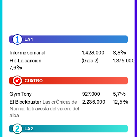
LA 1
Informe semanal
1.428.000
8,8%
Hit-La canción
(Gala 2)
1.375.000
7,6%
CUATRO
Gym Tony
927.000
5,7%
El Blockbuster
Las crÓnicas de
2.236.000
12,5%
Narnia: la travesÍa del viajero del
alba
LA 2