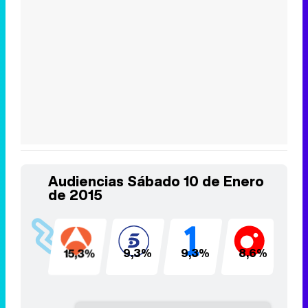
Audiencias Sábado 10 de Enero
de 2015
15,3%
9,3%
9,3%
8,6%
7