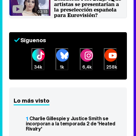
artistas se presentarían a
la preselección española
02:15
para Eurovisión?
20 de marzo 2022
Síguenos
34k
1k
6,4k
258k
Lo más visto
1
Charlie Gillespie y Justice Smith se
incorporan a la temporada 2 de 'Heated
Rivalry'