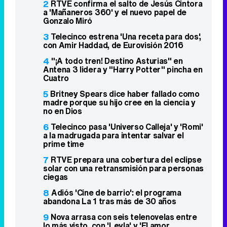
2
RTVE confirma el salto de Jesús Cintora
a 'Mañaneros 360' y el nuevo papel de
Gonzalo Miró
3
Telecinco estrena 'Una receta para dos',
con Amir Haddad, de Eurovisión 2016
4
"¡A todo tren! Destino Asturias" en
Antena 3 lidera y "Harry Potter" pincha en
Cuatro
5
Britney Spears dice haber fallado como
madre porque su hijo cree en la ciencia y
no en Dios
6
Telecinco pasa 'Universo Calleja' y 'Romi'
a la madrugada para intentar salvar el
prime time
7
RTVE prepara una cobertura del eclipse
solar con una retransmisión para personas
ciegas
8
Adiós 'Cine de barrio': el programa
abandona La 1 tras más de 30 años
9
Nova arrasa con seis telenovelas entre
lo más visto, con 'Leyla' y 'El amor