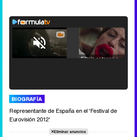
Loaded
:
25.30%
/
Unmute
Filmin estrena el tráiler de 'Millennial Mal', su nueva comedia universitaria de la mano de Lorena Iglesias
'120 Minutos' celebra sus 2.000 programas en Telemadrid con un vídeo del día a día en la redacción
BIOGRAFÍA
Representante de España en el 'Festival de
Eurovisión 2012'
Tráiler de '33 días', la nueva serie de Atresplayer con Julián Villagrán y José Manuel Poga
Eliminar anuncios