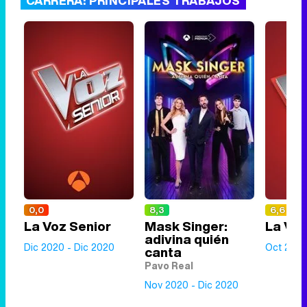
CARRERA: PRINCIPALES TRABAJOS
0,0
8,3
6,6
La Voz Senior
Mask Singer:
La Voz
adivina quién
Dic 2020 - Dic 2020
Oct 2015
canta
Pavo Real
Nov 2020 - Dic 2020