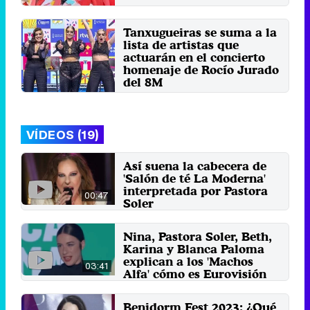
Viernes 28 Octubre 2022 17:06
Tanxugueiras se suma a la
lista de artistas que
actuarán en el concierto
homenaje de Rocío Jurado
del 8M
Jueves 17 Febrero 2022 23:59
VÍDEOS (19)
Así suena la cabecera de
'Salón de té La Moderna'
interpretada por Pastora
00:47
Soler
21 de agosto 2023
Nina, Pastora Soler, Beth,
Karina y Blanca Paloma
explican a los 'Machos
03:41
Alfa' cómo es Eurovisión
para Netflix
13 de mayo 2023
Benidorm Fest 2023: ¿Qué