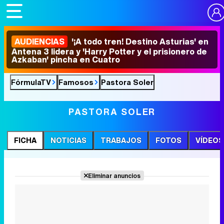
AUDIENCIAS
'¡A todo tren! Destino Asturias' en
Antena 3 lidera y 'Harry Potter y el prisionero de
Azkaban' pincha en Cuatro
FórmulaTV
Famosos
Pastora Soler
PASTORA SOLER
FICHA
NOTICIAS
TRABAJOS
FOTOS
VÍDEOS
Eliminar anuncios