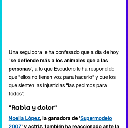
Una seguidora le ha confesado que a día de hoy
"
se defiende más a los animales que a las
personas
", a lo que Escudero le ha respondido
que "ellos no tienen voz para hacerlo" y que los
que sienten las injusticias "las pedimos para
todos".
"Rabia y dolor"
Noelia López
, la ganadora de '
Supermodelo
2007
' y actriz, también ha reaccionado ante la
noticia
a través de Sara Escudero. Noelia ha
confesado encontrarse "sin palabras" e incluso
llega a cuestionarse el "cómo puede llegar a
suceder algo así".