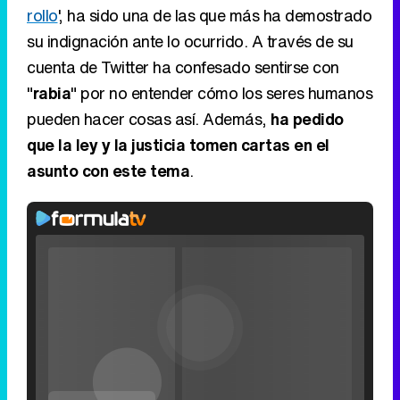
rollo
', ha sido una de las que más ha demostrado
su indignación ante lo ocurrido. A través de su
cuenta de Twitter ha confesado sentirse con
"
rabia
" por no entender cómo los seres humanos
pueden hacer cosas así. Además,
ha pedido
que la ley y la justicia tomen cartas en el
asunto con este tema
.
Video
Player
is
Loaded
:
loading.
0%
Fullscreen
Current
0:00
/
Duration
0:00
Remaining
-
0:00
Play
Unmute
Seek
Seek
Filmin estrena el tráiler de 'Millennial Mal', su nueva comedia universitaria de la mano de Lorena Iglesias
back
forward
20
30
seconds
seconds
Time
Time