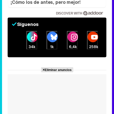
34k
1k
6,4k
258k
Eliminar anuncios