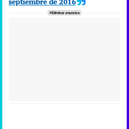
Canción ganadora de Eurovisión 2026: DARA con "Bangaranga" por Bulgaria