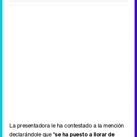
La presentadora le ha contestado a la mención
declarándole que "
se ha puesto a llorar de
rabia y dolor
" ante el contenido de la
información. Tras la contestación, la modelo ha
admitido sentirse desolada: "
el corazón
encogido tengo desde que he leído la noticia
.
A veces el ser humano da asco".