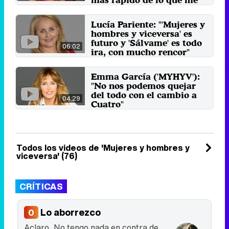
pensaba"
La presentadora está a punto de
Lucía Pariente: "'Mujeres y
coger la baja por la etapa final de
hombres y viceversa' es
su embarazo y Nagore ...
futuro y 'Sálvame' es todo
23 de noviembre 2019
06:02
ira, con mucho rencor"
Una de las opinionistas de
'Mujeres y hombres y viceversa',
Emma García ('MYHYV'):
el dating-show diario de ...
"No nos podemos quejar
5 de mayo 2018
del todo con el cambio a
04:29
Cuatro"
Hablamos con la presentadora
del programa de Cuatro en plena
final de Albert y hace ...
3 de mayo 2018
Todos los videos de 'Mujeres y hombres y
viceversa' (76)
CRÍTICAS
Lo aborrezco
0
Aclaro. No tengo nada en contra de