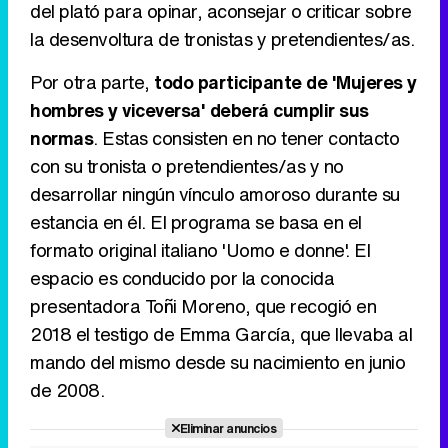
del plató para opinar, aconsejar o criticar sobre
la desenvoltura de tronistas y pretendientes/as.
Canción ganadora de Eurovisión 2026: DARA con "Bangaranga" por Bulgaria
Por otra parte,
todo participante de 'Mujeres y
hombres y viceversa' deberá cumplir sus
normas
. Estas consisten en no tener contacto
con su tronista o pretendientes/as y no
desarrollar ningún vínculo amoroso durante su
estancia en él. El programa se basa en el
formato original italiano 'Uomo e donne'. El
espacio es conducido por la conocida
presentadora Toñi Moreno, que recogió en
2018 el testigo de Emma García, que llevaba al
mando del mismo desde su nacimiento en junio
de 2008.
Eliminar anuncios