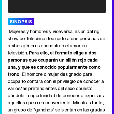
'120 Minutos' celebra sus 2.000 programas en Telemadrid con un vídeo del día a día en la redacción
SINOPSIS
'Mujeres y hombres y viceversa' es un dating
show de Telecinco dedicado a que personas de
ambos géneros encuentren el amor en
Tráiler de '33 días', la nueva serie de Atresplayer con Julián Villagrán y José Manuel Poga
televisión.
Para ello, el formato elige a dos
personas que ocuparán un sillón rojo cada
una, y que es conocido popularmente como
trono
. El hombre o mujer designado para
Tráiler en catalán de 'Ravalear', la nueva serie de HBO Max sobre los fondos buitre
ocuparlo contará con el privilegio de conocer a
varios/as pretendientes del sexo opuesto,
dándole la oportunidad de conocer o expulsar a
aquellos que crea conveniente. Mientras tanto,
Tráiler de la tercera temporada de 'The Walking Dead: Dead City' de AMC+
un grupo de "ganchos" se sientan en las gradas