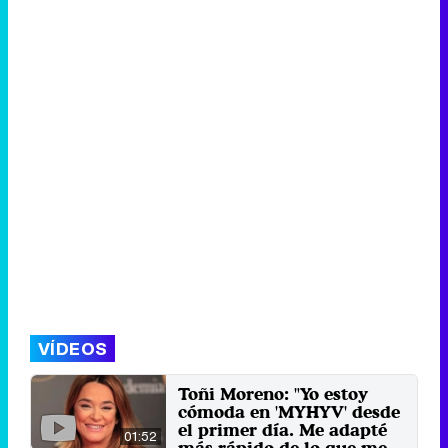
VÍDEOS
Toñi Moreno: "Yo estoy
cómoda en 'MYHYV' desde
el primer día. Me adapté
01:52
más rápido de lo que me