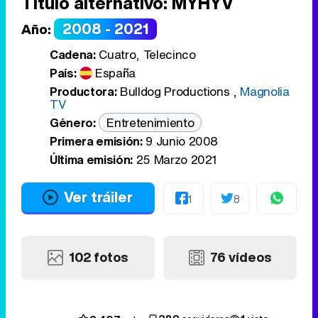
Título alternativo:
MYHYV
2008 - 2021
Año:
Cadena:
Cuatro, Telecinco
País:
España
Productora:
Bulldog Productions
,
Magnolia
TV
Género:
Entretenimiento
Primera emisión:
9 Junio 2008
Última emisión:
25 Marzo 2021
Ver tráiler
1
8
102 fotos
76 vídeos