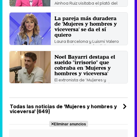
Ainhoa Ruiz visitaba el plató del
programa para ayudar a su
amigo a buscar pareja, ...
La pareja más duradera
Viernes 16 Agosto 2024 18:11
de 'Mujeres y hombres y
viceversa' se da el sí
quiero
Laura Barcelona y Luismi Valero
se conocieron en el extinto
programa de citas de Mediaset ...
Noel Bayarri destapa el
Lunes 5 Agosto 2024 16:19
sueldo "irrisorio" que
cobraba en 'Mujeres y
hombres y viceversa'
El extronista de 'Mujeres y
hombres y viceversa' revela
cuánto se cobraba como ...
Martes 3 Octubre 2023 18:06
Todas las noticias de 'Mujeres y hombres y
viceversa' (649)
Eliminar anuncios