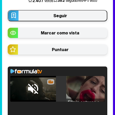
382
1
2.407
seguidores
visto
votos
Seguir
Marcar como vista
Puntuar
Loaded
:
25.30%
/
Unmute
Filmin estrena el tráiler de 'Millennial Mal', su nueva comedia universitaria de la mano de Lorena Iglesias