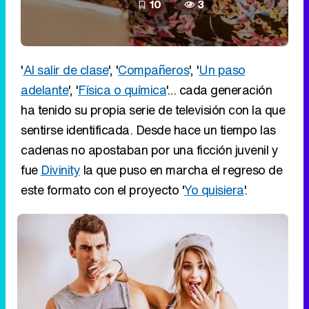
10
3
'
Al salir de clase
', '
Compañeros
', '
Un paso
adelante
', '
Física o química
'... cada generación
ha tenido su propia serie de televisión con la que
sentirse identificada. Desde hace un tiempo las
cadenas no apostaban por una ficción juvenil y
fue
Divinity
la que puso en marcha el regreso de
este formato con el proyecto '
Yo quisiera
'.