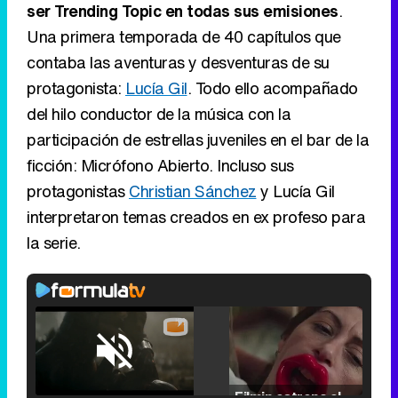
ser Trending Topic en todas sus emisiones
.
Una primera temporada de 40 capítulos que
contaba las aventuras y desventuras de su
protagonista:
Lucía Gil
. Todo ello acompañado
del hilo conductor de la música con la
participación de estrellas juveniles en el bar de la
ficción: Micrófono Abierto. Incluso sus
protagonistas
Christian Sánchez
y Lucía Gil
interpretaron temas creados en ex profeso para
la serie.
Loaded
:
25.30%
/
Unmute
Filmin estrena el tráiler de 'Millennial Mal', su nueva comedia universitaria de la mano de Lorena Iglesias