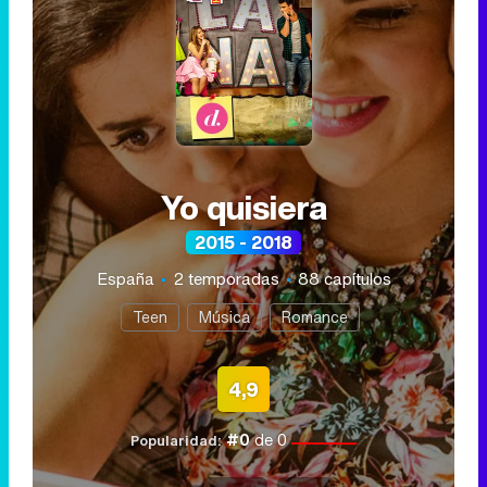
Yo quisiera
2015 - 2018
España
2 temporadas
88 capítulos
Teen
Música
Romance
4,9
#0
de 0
Popularidad: