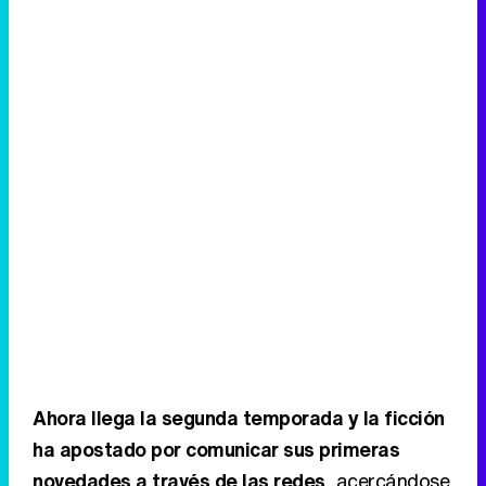
Tráiler de la tercera temporada de 'The Walking Dead: Dead City' de AMC+
Canción ganadora de Eurovisión 2026: DARA con "Bangaranga" por Bulgaria
Ahora llega la segunda temporada y la ficción
ha apostado por comunicar sus primeras
novedades a través de las redes
, acercándose