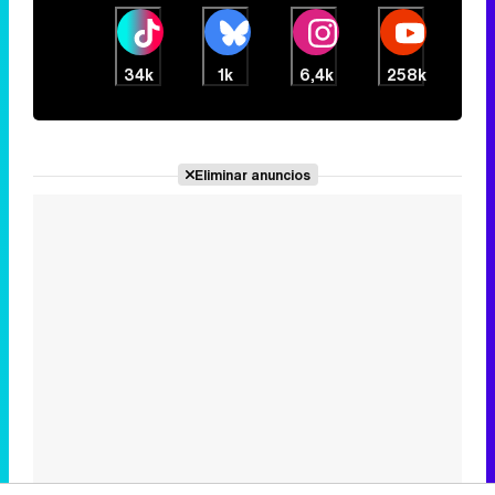
34k
1k
6,4k
258k
Eliminar anuncios