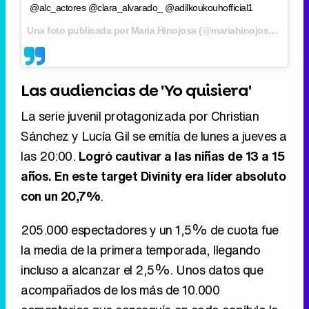
@alc_actores @clara_alvarado_ @adilkoukouhofficial1
Una foto publicada por Maria Hinojosa (@mariahinojosaj) el
24 d
Las audiencias de 'Yo quisiera'
La serie juvenil protagonizada por Christian
Sánchez y Lucía Gil se emitía de lunes a jueves a
las 20:00.
Logró cautivar a las niñas de 13 a 15
años. En este target Divinity era líder absoluto
con un 20,7%
.
205.000 espectadores y un 1,5% de cuota fue
la media de la primera temporada, llegando
incluso a alcanzar el 2,5%. Unos datos que
acompañados de los más de 10.000