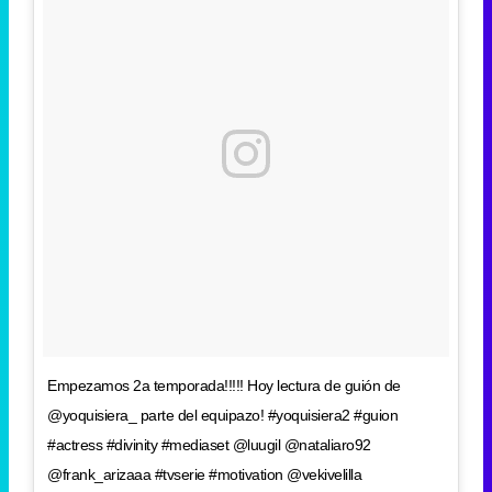
Empezamos 2a temporada!!!!! Hoy lectura de guión de
@yoquisiera_ parte del equipazo! #yoquisiera2 #guion
#actress #divinity #mediaset @luugil @nataliaro92
@frank_arizaaa #tvserie #motivation @vekivelilla