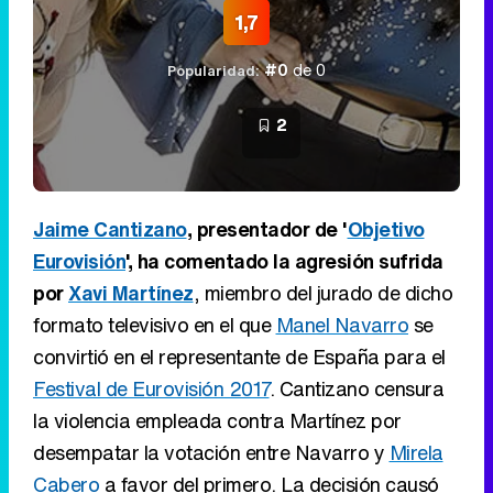
1,7
#0
de 0
Popularidad:
2
Jaime Cantizano
, presentador de '
Objetivo
Eurovisión
', ha comentado la agresión sufrida
por
Xavi Martínez
, miembro del jurado de dicho
formato televisivo en el que
Manel Navarro
se
convirtió en el representante de España para el
Festival de Eurovisión 2017
. Cantizano censura
la violencia empleada contra Martínez por
desempatar la votación entre Navarro y
Mirela
Cabero
a favor del primero. La decisión causó