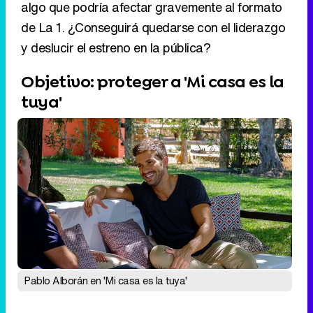
tuya'
Pablo Alborán en 'Mi casa es la tuya'
Pasando 'La que se avecina' a los lunes, 'Mi
casa es la tuya' regresa al día en que estrenó
temporada este año: los miércoles. El programa
de
Bertín Osborne
se enfrentará de nuevo a
'
Tiempos de guerra
', un producto con una