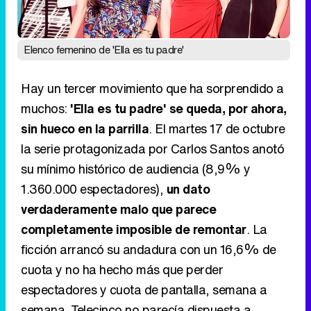
muchos:
'Ella es tu padre' se queda, por ahora,
sin hueco en la parrilla
. El martes 17 de octubre
la serie protagonizada por Carlos Santos anotó
su mínimo histórico de audiencia (8,9% y
1.360.000 espectadores),
un dato
verdaderamente malo que parece
completamente imposible de remontar
. La
ficción arrancó su andadura con un 16,6% de
cuota y no ha hecho más que perder
espectadores y cuota de pantalla, semana a
semana. Telecinco no parecía dispuesta a
permitir otro mínimo y por ello la ha retirado
(temporalmente) de su parrilla.
Eliminar anuncios