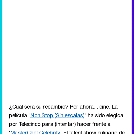
¿Cuál será su recambio? Por ahora... cine. La
película "
Non Stop (Sin escalas)
" ha sido elegida
por Telecinco para (intentar) hacer frente a
'
MasterChef Celebrity
'. El talent show culinario de
La 1 acumula un alto 21,9% de share medio, un
dato muy alto y que era imposible de hacer
frente con 'Ella es tu padre'. Telecinco intentará
por tanto remontar sus datos en la noche de los