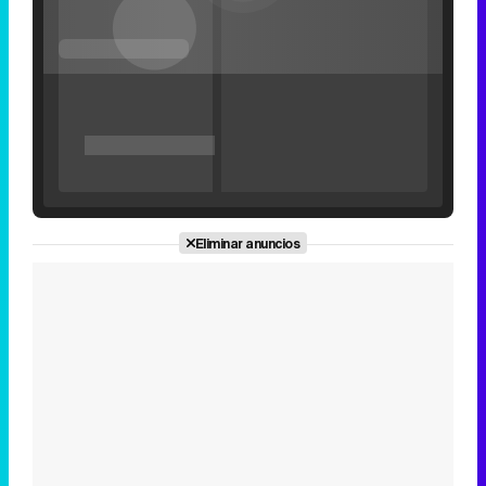
'120 Minutos' celebra sus 2.000 programas en Telemadrid con un vídeo del día a día en la redacción
Eliminar anuncios
Tráiler de '33 días', la nueva serie de Atresplayer con Julián Villagrán y José Manuel Poga
Tráiler en catalán de 'Ravalear', la nueva serie de HBO Max sobre los fondos buitre
Tráiler de la tercera temporada de 'The Walking Dead: Dead City' de AMC+