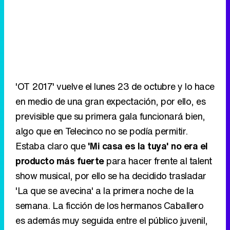
'OT 2017' vuelve el lunes 23 de octubre y lo hace
en medio de una gran expectación, por ello, es
previsible que su primera gala funcionará bien,
algo que en Telecinco no se podía permitir.
Estaba claro que
'Mi casa es la tuya' no era el
producto más fuerte
para hacer frente al talent
show musical, por ello se ha decidido trasladar
'La que se avecina' a la primera noche de la
semana. La ficción de los hermanos Caballero
es además muy seguida entre el público juvenil,
algo que podría afectar gravemente al formato
de La 1. ¿Conseguirá quedarse con el liderazgo
y deslucir el estreno en la pública?
Objetivo: proteger a 'Mi casa es la