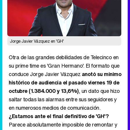
Jorge Javier Vázquez en 'GH'
Otra de las grandes debilidades de Telecinco en
su prime time es 'Gran Hermano'. El formato que
conduce Jorge Javier Vázquez
anotó su mínimo
histórico de audiencia el pasado viernes 19 de
octubre (1.384.000 y 13,6%)
, un dato que hizo
saltar todas las alarmas entre sus seguidores y
en numerosos medios de comunicación.
¿Estamos ante el final definitivo de 'GH'?
Parece absolutamente imposible de remontar y
es que pese a las múltiples novedades y
cambios, lejos de mejorar, no ha dejado de
perder público. Teniendo en cuenta todavía resta
más de media edición... ¿Se acabará
convirtiendo en un lastre para Telecinco?