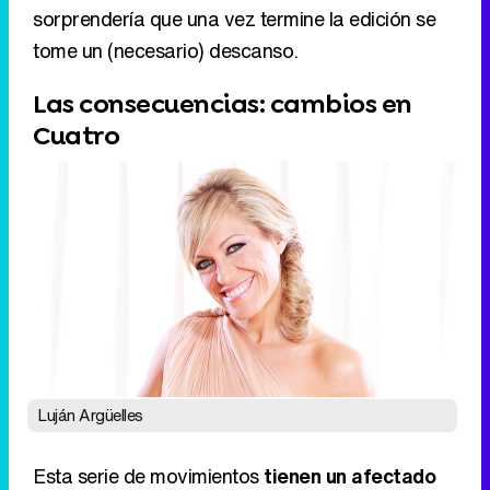
Luján Argüelles
Esta serie de movimientos
tienen un afectado
inmediato: Cuatro
. Cabe recordar que en
Mediaset España se intenta complementar las
parrillas de ambas cadenas, por ello, el cambiar
apuestas de día en Telecinco hace que en
Cuatro las suyas deban también moverse. A