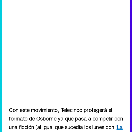
Con este movimiento, Telecinco protegerá el
formato de Osborne ya que pasa a competir con
una ficción (al igual que sucedía los lunes con '
La
Casa de Papel
') pero
evita enfrentarse a
'Operación Triunfo'
. Era un duelo en el que
posiblemente habría salido muy perjudicado y en
el que era (previsiblemente) prácticamente
imposible liderar. En cambio, tiene muchas más