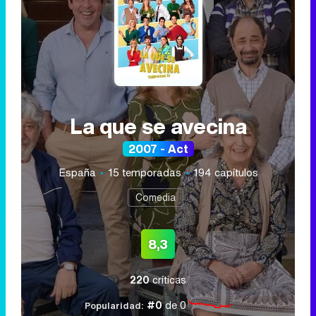
La que se avecina
2007 - Act
España
15 temporadas
194 capítulos
Comedia
8,3
220
críticas
#0
de 0
Popularidad: