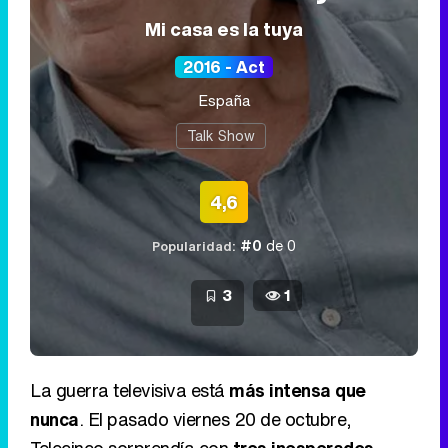
Mi casa es la tuya
2016 - Act
España
Talk Show
4,6
#0
de 0
Popularidad:
3
1
La guerra televisiva está
más intensa que
nunca
. El pasado viernes 20 de octubre,
Telecinco sorprendía con
tres inesperados