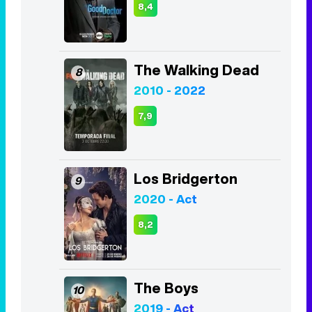
8,4
The Walking Dead
8
2010 - 2022
7,9
Los Bridgerton
9
2020 - Act
8,2
The Boys
10
2019 - Act