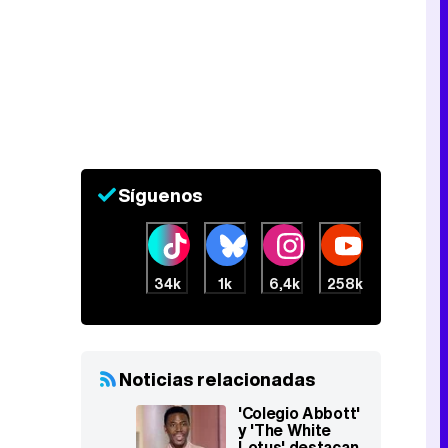
Síguenos
34k
1k
6,4k
258k
Noticias relacionadas
'Colegio Abbott'
y 'The White
Lotus' destacan