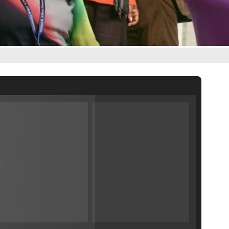
ráiler de la
'
Filmin estrena el tráiler de 'Millennial Mal', su nueva comedia universitaria de la mano de Lorena Iglesias
lay
'120 Minutos' celebra sus 2.000 programas en Telemadrid con un vídeo del día a día en la redacción