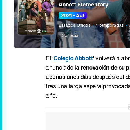
Abbott Elementary
2021 - Act
Estados Unidos
4 temporadas
Comedia
El
'
Colegio Abbott
'
volverá a abr
anunciado
la renovación de su 
apenas unos días después del de
tras una larga espera provocada
año.