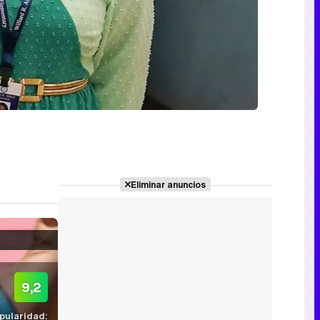
Eliminar anuncios
9,2
pularidad: