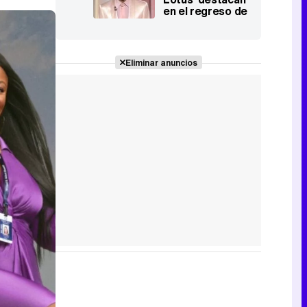
en el regreso de
unos Globos de
Oro con mayor
diversidad
Eliminar anuncios