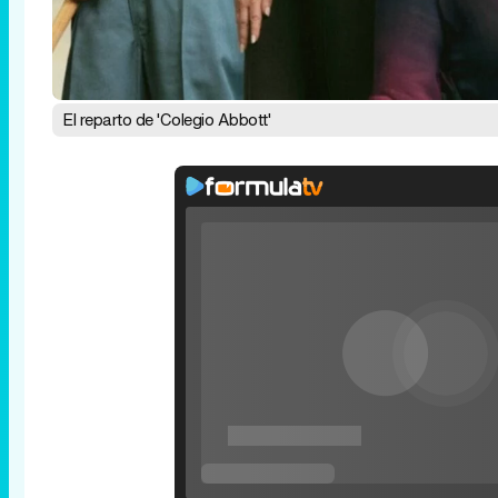
El reparto de 'Colegio Abbott'
Rhaenyra toma Desembarco del Rey en el t
tercera temporada de 'La Casa del Dragón
P