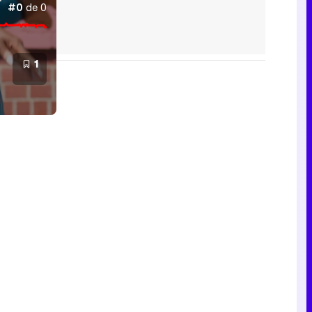
#0
de 0
1