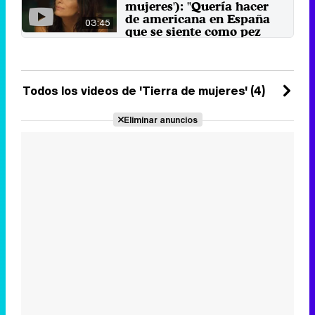
mujeres'): "Quería hacer
Bazua es la ...
de americana en España
10 de julio 2024
03:45
que se siente como pez
fuera del agua"
La actriz protagoniza junto a
Santiago Cabrera la serie de
Bambú Producciones para Apple
Todos los videos de 'Tierra de mujeres' (4)
...
4 de julio 2024
Eliminar anuncios