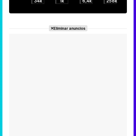
34k
1k
6,4k
258k
Eliminar anuncios