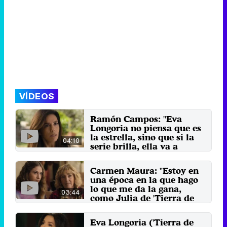
VÍDEOS
Ramón Campos: "Eva
Longoria no piensa que es
la estrella, sino que si la
04:10
serie brilla, ella va a
brillar"
El creador vuelve a unir fuerzas
Carmen Maura: "Estoy en
con Gema R. Neira para sacar
una época en la que hago
adelante 'Tierra de ...
lo que me da la gana,
17 de julio 2024
03:44
como Julia de 'Tierra de
mujeres'"
La actriz interpreta a la abuela de
Eva Longoria ('Tierra de
esta familia, mientras que Victoria