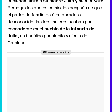
la ciudad junto a su madre Julia y su hija Kate
.
Canción ganadora de Eurovisión 2026: DARA con "Bangaranga" por Bulgaria
Perseguidas por los criminales después de que
el padre de familia esté en paradero
desconocido, las tres mujeres acaban por
esconderse en el pueblo de la infancia de
Julia
, un bucólico pueblecito vinícola de
Cataluña.
Eliminar anuncios