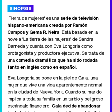
'120 Minutos' celebra sus 2.000 programas en Telemadrid con un vídeo del día a día en la redacción
SINOPSIS
'Tierra de mujeres' es una
serie de televisión
hispano-americana creada por Ramón
Campos y Gema R. Neira
. Está basada en la
Tráiler de '33 días', la nueva serie de Atresplayer con Julián Villagrán y José Manuel Poga
novela 'La tierra de las mujeres' de Sandra
Barneda y cuenta con Eva Longoria como
protagonista y productora ejecutiva. Se trata de
una
comedia dramática que ha sido rodada
Tráiler en catalán de 'Ravalear', la nueva serie de HBO Max sobre los fondos buitre
tanto en inglés como en español
.
Eva Longoria se pone en la piel de Gala, una
mujer que vive una vida aparentemente normal
Tráiler de la tercera temporada de 'The Walking Dead: Dead City' de AMC+
en la ciudad de Nueva York. Cuando su marido
implica a toda su familia en un turbio y peligroso
escándalo financiero,
Gala decide abandonar