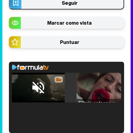
Seguir
Marcar como vista
Puntuar
Loaded
:
25.30%
/
Unmute
Filmin estrena el tráiler de 'Millennial Mal', su nueva comedia universitaria de la mano de Lorena Iglesias