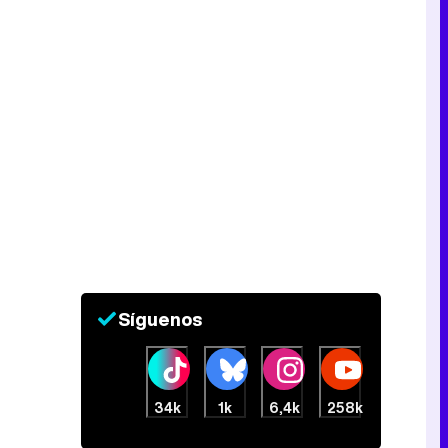
Síguenos
34k
1k
6,4k
258k