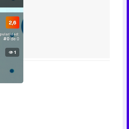
2,6
pularidad:
#0
de 0
1