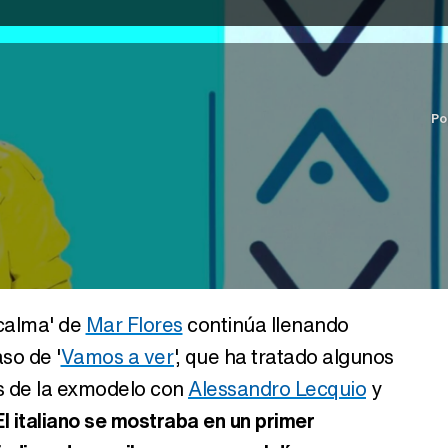
Po
 calma' de
Mar Flores
continúa llenando
aso de '
Vamos a ver
', que ha tratado algunos
as de la exmodelo con
Alessandro Lecquio
y
 El italiano se mostraba en un primer