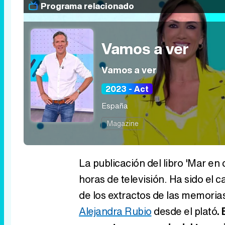
Programa relacionado
Vamos a ver
Vamos a ver
2023 - Act
España
Magazine
La publicación del libro 'Mar en
horas de televisión. Ha sido el c
de los extractos de las memori
Alejandra Rubio
desde el plató
.