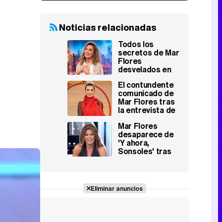
Noticias relacionadas
Todos los
secretos de Mar
Flores
desvelados en
'El hormiguero':
El contundente
"Casi acaban con
comunicado de
mi vida"
Mar Flores tras
la entrevista de
su hijo Carlo
Mar Flores
Costanzia en '¡De
desaparece de
viernes!'
'Y ahora,
Sonsoles' tras
anunciarse que
la entrevistarían
por la condena a
su hijo
Eliminar anuncios