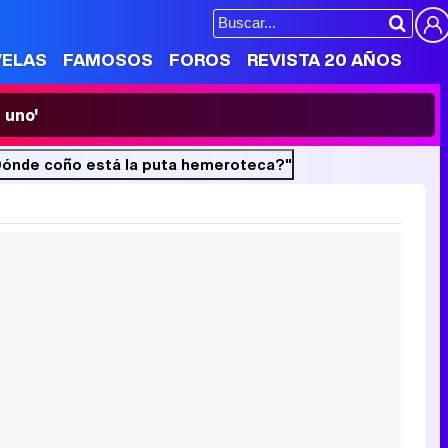
VELAS
FAMOSOS
FOROS
REVISTA 20 AÑOS
 uno'
"¿Dónde coño está la puta hemeroteca?"