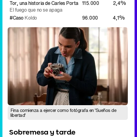
Fina comienza a ejercer como fotógrafa en 'Sueños de
libertad'
Sobremesa y tarde
'
Sueños de libertad
' lidera con un
12,4%, aunque cede -0,4 puntos
8,6% para '
Tardear
', que baja -0,7
puntos