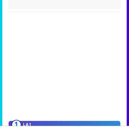
LA 1
Telediario matinal
117.000
21,0%
Telediario 1
1.016.000
11,2%
Telediario 2
915.000
10,1%
ANTENA 3