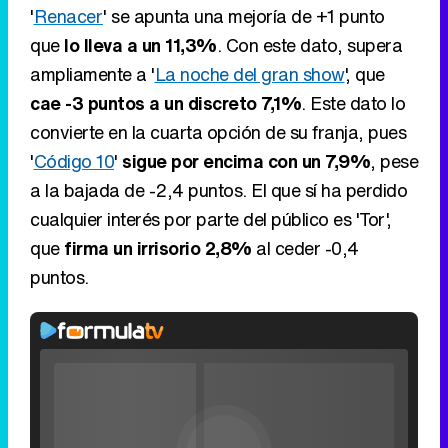
'
Renacer
' se apunta una mejoría de +1 punto
que
lo lleva a un 11,3%
. Con este dato, supera
ampliamente a '
La noche del gran show
', que
cae -3 puntos a un discreto 7,1%
. Este dato lo
convierte en la cuarta opción de su franja, pues
'
Código 10
'
sigue por encima con un 7,9%
, pese
a la bajada de -2,4 puntos. El que sí ha perdido
cualquier interés por parte del público es 'Tor',
que
firma un irrisorio 2,8%
al ceder -0,4
puntos.
Video
Player
is
Loaded
:
loading.
0%
Fullscreen
Current
0:00
/
Duration
0:00
Remaining
-
0:00
Pause
Unmute
Seek
Seek
back
forward