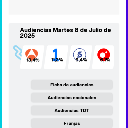
Audiencias Martes 8 de Julio de
2025
13,4%
11,2%
9,4%
6,1%
5
Ficha de audiencias
Audiencias nacionales
Audiencias TDT
Franjas