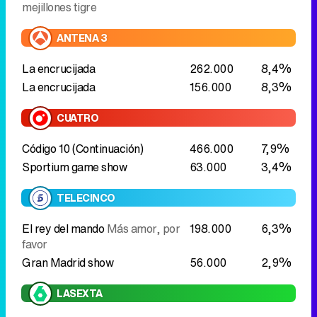
CUATRO
Código 10 (Continuación)
466.000
7,9%
Sportium game show
63.000
3,4%
TELECINCO
El rey del mando
Más amor, por
198.000
6,3%
favor
Gran Madrid show
56.000
2,9%
LASEXTA
Tor, una historia de Carles Porta
115.000
2,4%
El fuego que no se apaga
#Caso
Koldo
96.000
4,1%