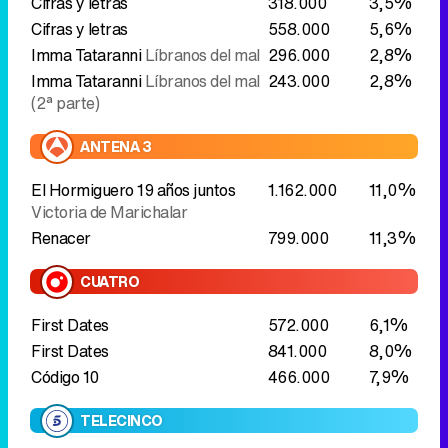
ANTENA 3
El Hormiguero 19 años juntos
1.162.000
11,0%
Victoria de Marichalar
Renacer
799.000
11,3%
CUATRO
First Dates
572.000
6,1%
First Dates
841.000
8,0%
Código 10
466.000
7,9%
TELECINCO
Fútbol: Mundial de clubes
1.413.000
14,1%
Fluminense - Chelsea
La noche del gran show
497.000
7,1%
LASEXTA