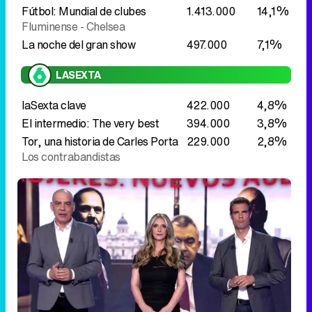
laSexta clave
422.000
4,8%
El intermedio: The very best
394.000
3,8%
Tor, una historia de Carles Porta
229.000
2,8%
Los contrabandistas
'Código 10' baja, pero sigue fuerte con un 7,9%
Late night