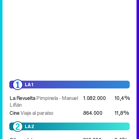
LA 1
La Revuelta
Pimpinela - Manuel
1.082.000
10,4%
Liñán
Cine
Viaje al paraíso
864.000
11,8%
LA 2
Cifras y letras
318.000
3,5%
Cifras y letras
558.000
5,6%
Imma Tataranni
Líbranos del mal
296.000
2,8%
Imma Tataranni
Líbranos del mal
243.000
2,8%
(2ª parte)