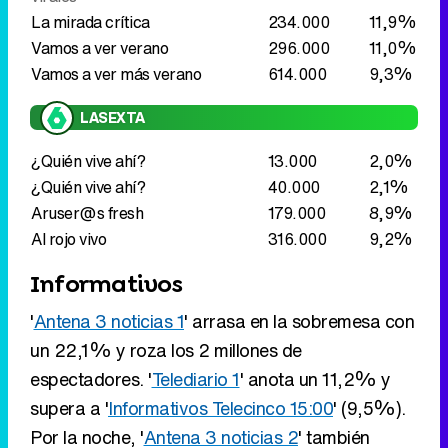
¿Quién vive ahí?
13.000
2,0%
¿Quién vive ahí?
40.000
2,1%
Aruser@s fresh
179.000
8,9%
Al rojo vivo
316.000
9,2%
Informativos
'
Antena 3 noticias 1
' arrasa en la sobremesa con
un 22,1% y roza los 2 millones de
espectadores. '
Telediario 1
' anota un 11,2% y
supera a '
Informativos Telecinco 15:00
' (9,5%).
Por la noche, '
Antena 3 noticias 2
' también
alcanza una enorme cuota con un 20,1%.
'
Telediario 2
' (10,1%) se mantiene en el doble
dígito' e '
Informativos Telecinco 21:00
' firma un
8,2% en su hora anticipada por el Mundial de
Clubes.