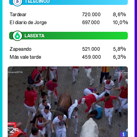
Zapeando
521.000
5,8%
Más vale tarde
459.000
6,3%
La segunda jornada de encierros de San Fermín anota un
45,5%
Mañana