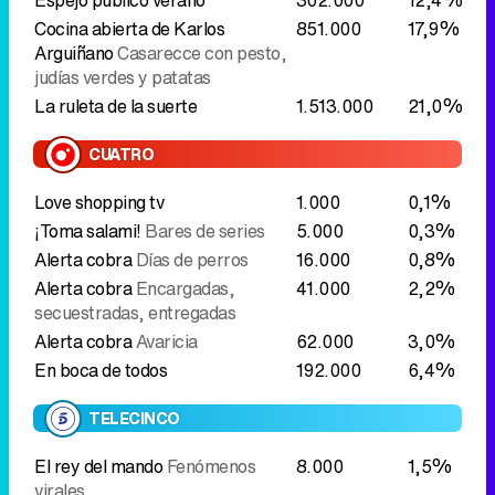
CUATRO
Love shopping tv
1.000
0,1%
¡Toma salami!
Bares de series
5.000
0,3%
Alerta cobra
Días de perros
16.000
0,8%
Alerta cobra
Encargadas,
41.000
2,2%
secuestradas, entregadas
Alerta cobra
Avaricia
62.000
3,0%
En boca de todos
192.000
6,4%
TELECINCO
El rey del mando
Fenómenos
8.000
1,5%
virales
La mirada crítica
234.000
11,9%
Vamos a ver verano
296.000
11,0%
Vamos a ver más verano
614.000
9,3%
LASEXTA