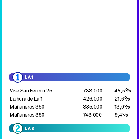
LA 1
Vive San Fermín 25
733.000
45,5%
La hora de La 1
426.000
21,6%
Mañaneros 360
385.000
13,0%
Mañaneros 360
743.000
9,4%
LA 2
That's English
6.000
0,9%
Inglés en TVE
6.000
0,8%
Turismo rural en el mundo
15.000
1,0%
Los orígenes de la Australia
34.000
1,6%
tropical
Agrosfera
64.000
3,4%