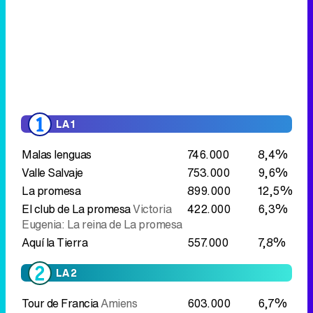
LA 1
Malas lenguas
746.000
8,4%
Valle Salvaje
753.000
9,6%
La promesa
899.000
12,5%
El club de La promesa
Victoria
422.000
6,3%
Eugenia: La reina de La promesa
Aquí la Tierra
557.000
7,8%
LA 2
Tour de Francia
Amiens
603.000
6,7%
Metropole - Rouen
Post Tour de Francia
Amiens
501.000
6,2%
Metropole - Rouen
Panteras
El espíritu de la selva
222.000
2,9%
De tapas por España
Logroño:
154.000
2,1%
Ciudad noble y tierra de vinos