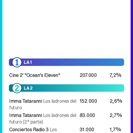
LA 1
Cine 2' "Ocean's Eleven"
207.000
7,2%
LA 2
Imma Tataranni
Los ladrones del
152.000
2,6%
futuro
Imma Tataranni
Los ladrones del
83.000
2,7%
futuro (2ª parte)
Conciertos Radio 3
Los
31.000
1,7%
mejillones tigre
ANTENA 3
La encrucijada
262.000
8,4%
La encrucijada
156.000
8,3%