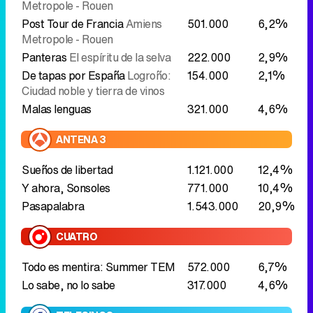
Malas lenguas
321.000
4,6%
ANTENA 3
Sueños de libertad
1.121.000
12,4%
Y ahora, Sonsoles
771.000
10,4%
Pasapalabra
1.543.000
20,9%
CUATRO
Todo es mentira: Summer TEM
572.000
6,7%
Lo sabe, no lo sabe
317.000
4,6%
TELECINCO
Tardear
720.000
8,6%
El diario de Jorge
697.000
10,0%
LASEXTA