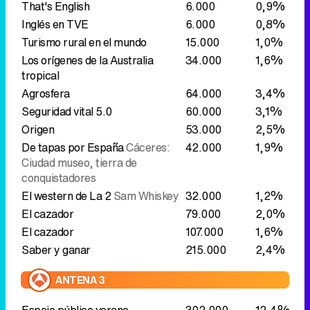
Seguridad vital 5.0
60.000
3,1%
Origen
53.000
2,5%
De tapas por España
Cáceres:
42.000
1,9%
Ciudad museo, tierra de
conquistadores
El western de La 2
Sam Whiskey
32.000
1,2%
El cazador
79.000
2,0%
El cazador
107.000
1,6%
Saber y ganar
215.000
2,4%
ANTENA 3
Espejo público verano
302.000
12,4%
Cocina abierta de Karlos
851.000
17,9%
Arguiñano
Casarecce con pesto,
judías verdes y patatas
La ruleta de la suerte
1.513.000
21,0%