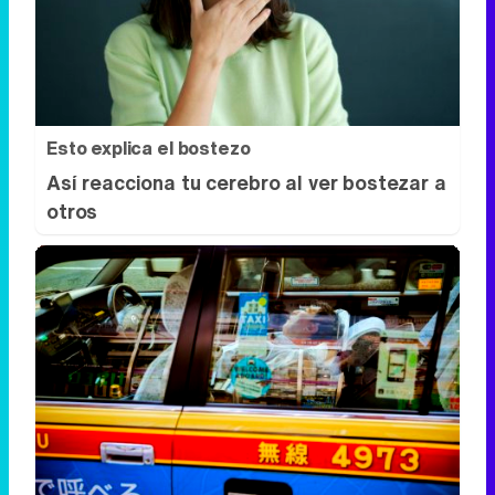
Así reacciona tu cerebro al ver bostezar a
otros
Costumbres que no creerás
¿Qué pensarías si esto fuera normal en tu
país?