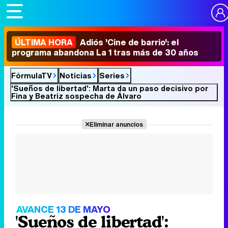
ÚLTIMA HORA
Adiós 'Cine de barrio': el
programa abandona La 1 tras más de 30 años
FórmulaTV
Noticias
Series
'Sueños de libertad': Marta da un paso decisivo por
Fina y Beatriz sospecha de Álvaro
Eliminar anuncios
AVANCE 13 DE MAYO
'Sueños de libertad':