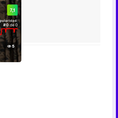
7,1
pularidad:
#0
de 0
5