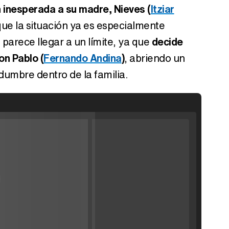
 inesperada a su madre, Nieves (
Itziar
ue la situación ya es especialmente
 parece llegar a un límite, ya que
decide
on Pablo (
Fernando Andina
)
, abriendo un
dumbre dentro de la familia.
ráiler de la
'
Filmin estrena el tráiler de 'Millennial Mal', su nueva comedia universitaria de la mano de Lorena Iglesias
'120 Minutos' celebra sus 2.000 programas en Telemadrid con un vídeo del día a día en la redacción