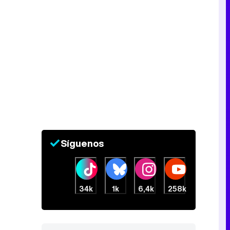
Síguenos
34k
1k
6,4k
258k