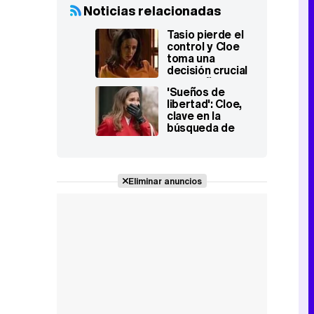
Noticias relacionadas
Tasio pierde el
control y Cloe
toma una
decisión crucial
en 'Sueños de
'Sueños de
libertad'
libertad': Cloe,
clave en la
búsqueda de
Fina mientras
crecen las
sospechas y los
secretos
Eliminar anuncios