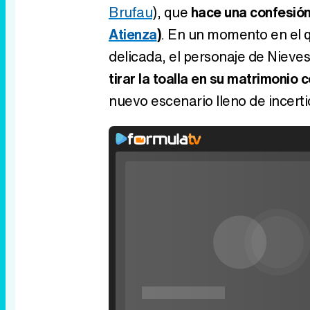
Brufau
), que
hace una confesión
Atienza
)
. En un momento en el q
delicada, el personaje de Nieves
tirar la toalla en su matrimonio c
nuevo escenario lleno de incerti
Rhaenyra toma Desembarco del Rey en el t
tercera temporada de 'La Casa del Dragón
Video
Player
is
loading.
Loaded
: