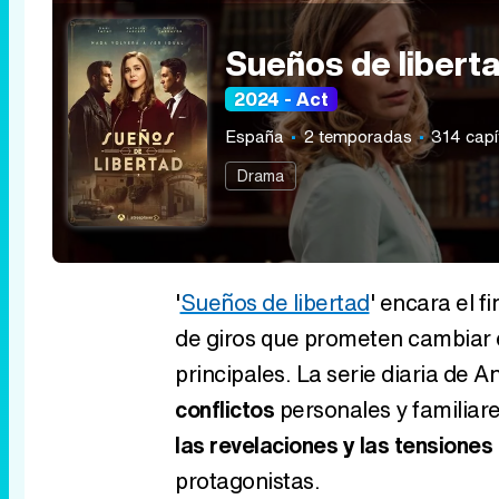
Sueños de libert
2024 - Act
España
2 temporadas
314 capí
Drama
'
Sueños de libertad
' encara el 
de giros que prometen cambiar 
principales. La serie diaria de 
conflictos
personales y familiar
las revelaciones y las tensione
protagonistas.