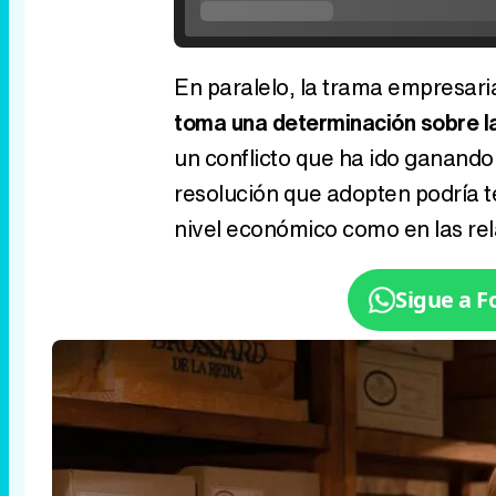
0%
Current
0:00
/
Duratio
0:00
Pause
Unmute
Seek
Seek
back
forward
20
30
seconds
seconds
Time
En paralelo, la trama empresar
toma una determinación sobre la
un conflicto que ha ido ganando 
resolución que adopten podría 
nivel económico como en las rela
Sigue a 