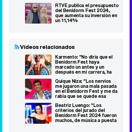
Vídeos relacionados
Karmento: "No diría que el
Benidorm Fest haya
marcado un antes y un
después en mi carrera, ha
marcado un hito"
Quique Niza: "Los nervios
me jugaron una mala pasada
en el Benidorm Fest y me da
rabia que se quede esa
imagen"
Beatriz Luengo: "Los
criterios del jurado del
Benidorm Fest 2024 fueron
muchos, de música a puesta
en escena"
Top Series
Stranger Things
1
2016 - 2025