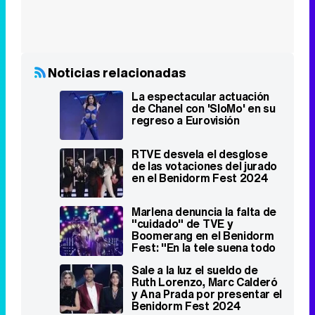
La espectacular actuación
de Chanel con 'SloMo' en su
regreso a Eurovisión
RTVE desvela el desglose
de las votaciones del jurado
en el Benidorm Fest 2024
Marlena denuncia la falta de
"cuidado" de TVE y
Boomerang en el Benidorm
Fest: "En la tele suena todo
fatal"
Sale a la luz el sueldo de
Ruth Lorenzo, Marc Calderó
y Ana Prada por presentar el
Benidorm Fest 2024
RTVE publica el presupuesto
del Benidorm Fest 2024,
que aumenta su inversión en
un 11,14%