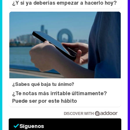
¿Sabes qué baja tu ánimo?
¿Te notas más irritable últimamente?
Puede ser por este hábito
DISCOVER WITH
Síguenos
34k
1k
6,4k
258k