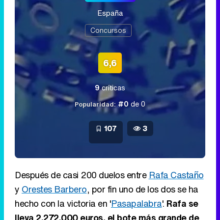
España
Concursos
6,6
9
críticas
#0
de 0
Popularidad:
107
3
Después de casi 200 duelos entre
Rafa Castaño
y
Orestes Barbero
, por fin uno de los dos se ha
hecho con la victoria en '
Pasapalabra
'.
Rafa se
lleva 2.272.000 euros, el bote más grande de