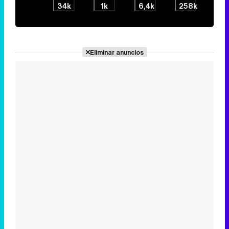
34k
1k
6,4k
258k
Eliminar anuncios