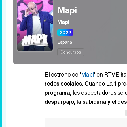
Mapi
Mapi
2022
España
Concursos
El estreno de '
Mapi
' en RTVE
ha
redes sociales
. Cuando La 1 pr
programa
, los espectadores se 
desparpajo, la sabiduría y el des