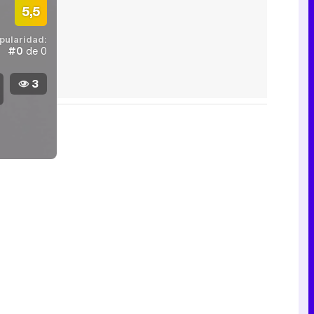
5,5
pularidad:
#0
de 0
3