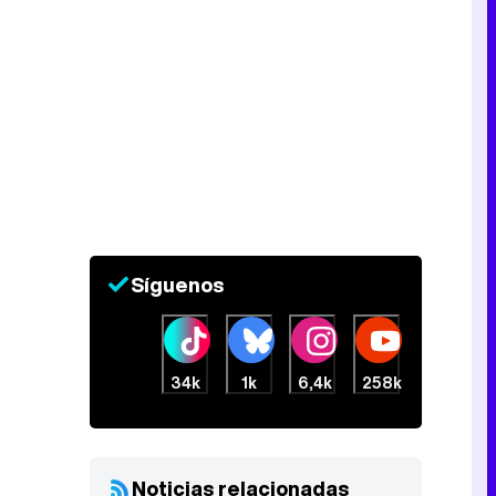
Síguenos
34k
1k
6,4k
258k
Noticias relacionadas