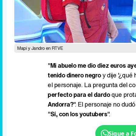
Mapi y Jandro en RTVE
"
Mi abuelo me dio diez euros aye
tenido dinero negro
y dije '¿qué
el personaje. La pregunta del c
perfecto para el dardo
que prot
Andorra?
". El personaje no dud
"
Sí, con los youtubers
".
Sigue a 