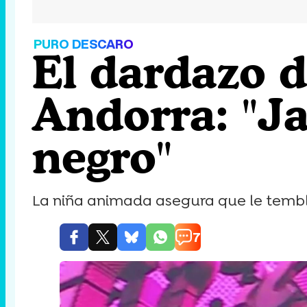
PURO DESCARO
El dardazo d
Andorra: "J
negro"
La niña animada asegura que le tembló
7