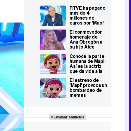
RTVE ha pagado
más de 4
millones de
euros por 'Mapi'
El conmovedor
homenaje de
Ana Obregón a
su hijo Álex
Lequio en 'Mapi'
Conoce la parte
humana de Mapi:
Así es la actriz
que da vida a la
niña virtual RTVE
El estreno de
'Mapi' provoca un
bombardeo de
memes
sarcásticos y
críticas a la
muñeca
Eliminar anuncios