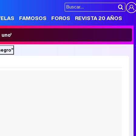
VELAS
FAMOSOS
FOROS
REVISTA 20 AÑOS
 uno'
negro"