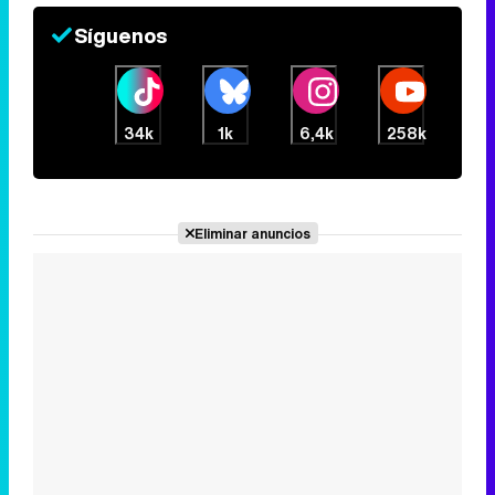
Síguenos
34k
1k
6,4k
258k
Eliminar anuncios