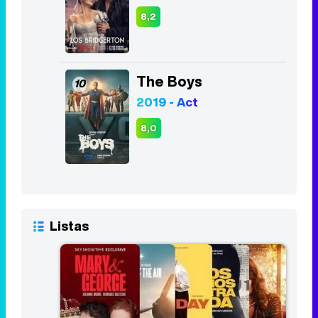
The Good Doctor
8
2017 - 2024
8,4
Los Bridgerton
9
2020 - Act
8,2
The Boys
10
2019 - Act
8,0