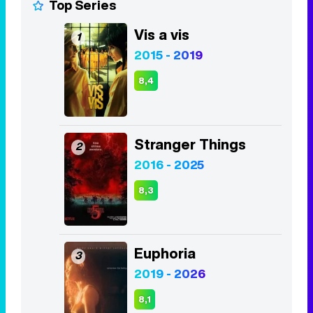
Vídeos relacionados
Gonzalo Miró ('Liarla Pardo'):
"Me apetecía cambiar de
registro"
Top Series
Vis a vis
1
2015 - 2019
8,4
Stranger Things
2