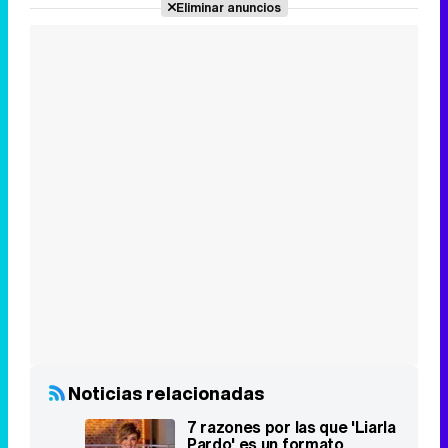
DISCOVER WITH
Síguenos
34k
1k
6,4k
258k
Eliminar anuncios