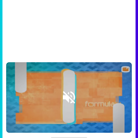
Loaded
:
6.84%
/
Unmute