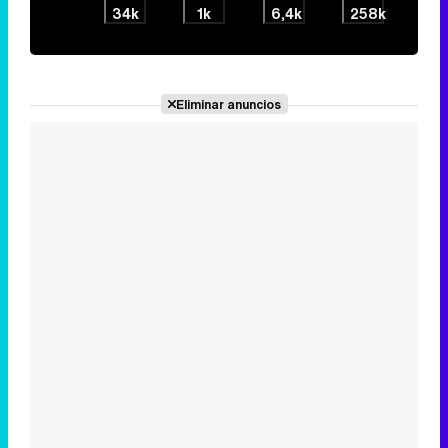
34k
1k
6,4k
258k
Eliminar anuncios