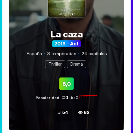
La caza
2019 - Act
España
3 temporadas
24 capítulos
Thriller
Drama
8,0
#0
de 0
Popularidad:
54
62