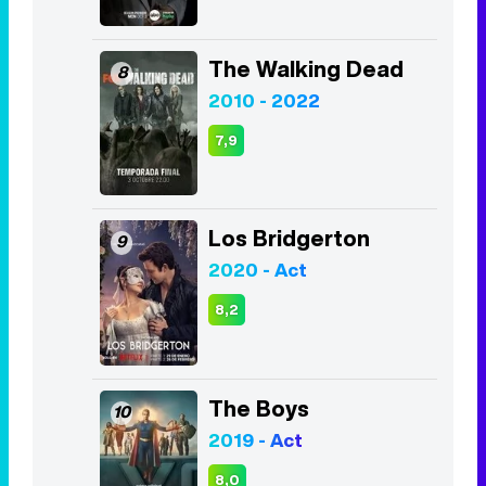
The Walking Dead
8
2010 - 2022
7,9
Los Bridgerton
9
2020 - Act
8,2
The Boys
10
2019 - Act
8,0