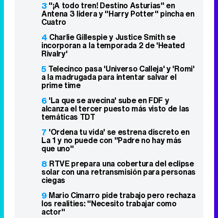
3
"¡A todo tren! Destino Asturias" en
Antena 3 lidera y "Harry Potter" pincha en
Cuatro
4
Charlie Gillespie y Justice Smith se
incorporan a la temporada 2 de 'Heated
Rivalry'
5
Telecinco pasa 'Universo Calleja' y 'Romi'
a la madrugada para intentar salvar el
prime time
6
'La que se avecina' sube en FDF y
alcanza el tercer puesto más visto de las
temáticas TDT
7
'Ordena tu vida' se estrena discreto en
La 1 y no puede con "Padre no hay más
que uno"
8
RTVE prepara una cobertura del eclipse
solar con una retransmisión para personas
ciegas
9
Mario Cimarro pide trabajo pero rechaza
los realities: "Necesito trabajar como
actor"