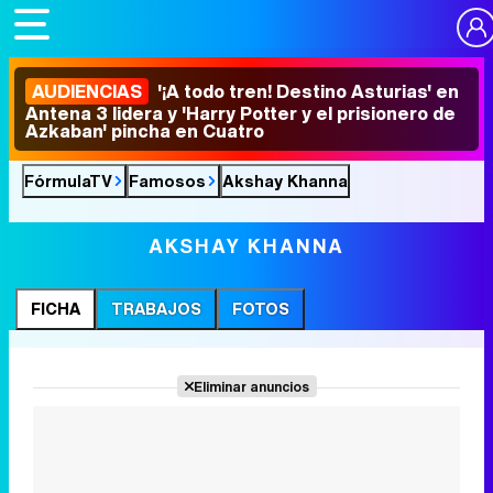
AUDIENCIAS
'¡A todo tren! Destino Asturias' en
Antena 3 lidera y 'Harry Potter y el prisionero de
Azkaban' pincha en Cuatro
FórmulaTV
Famosos
Akshay Khanna
AKSHAY KHANNA
FICHA
TRABAJOS
FOTOS
Eliminar anuncios