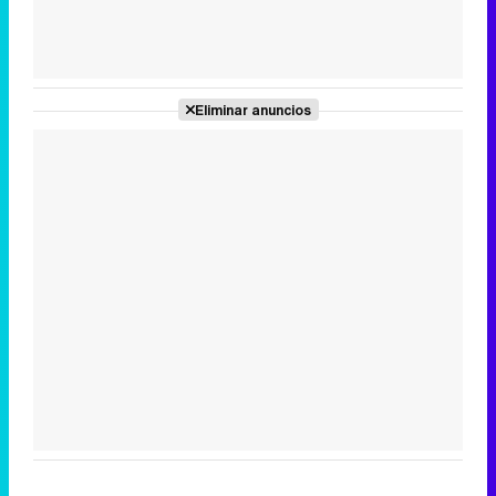
Tráiler de la tercera temporada de 'The Walking Dead: Dead City' de AMC+
Eliminar anuncios
Canción ganadora de Eurovisión 2026: DARA con "Bangaranga" por Bulgaria