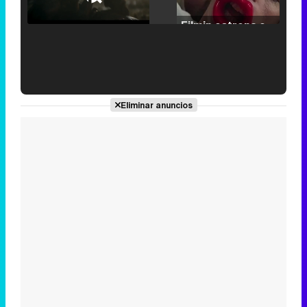
25.30%
/
Unmute
Filmin estrena el tráiler de 'Millennial Mal', su nueva comedia universitaria de la mano de Lorena Iglesias
'120 Minutos' celebra sus 2.000 programas en Telemadrid con un vídeo del día a día en la redacción
Eliminar anuncios
Tráiler de '33 días', la nueva serie de Atresplayer con Julián Villagrán y José Manuel Poga
Tráiler en catalán de 'Ravalear', la nueva serie de HBO Max sobre los fondos buitre