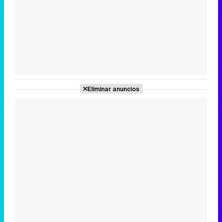
Tráiler en catalán de 'Ravalear', la nueva serie de HBO Max sobre los fondos buitre
Tráiler de la tercera temporada de 'The Walking Dead: Dead City' de AMC+
Eliminar anuncios
Canción ganadora de Eurovisión 2026: DARA con "Bangaranga" por Bulgaria