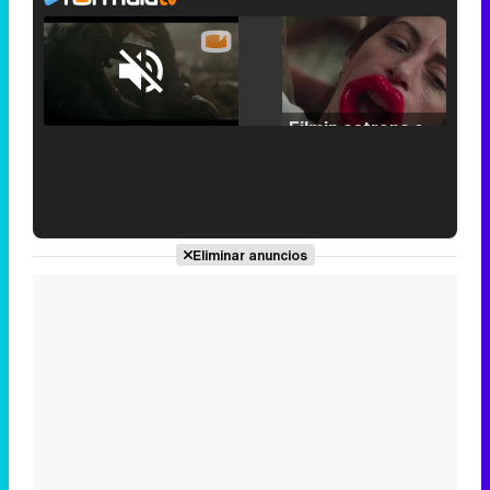
Loaded
:
25.30%
/
Unmute
Filmin estrena el tráiler de 'Millennial Mal', su nueva comedia universitaria de la mano de Lorena Iglesias
'120 Minutos' celebra sus 2.000 programas en Telemadrid con un vídeo del día a día en la redacción
Eliminar anuncios
Tráiler de '33 días', la nueva serie de Atresplayer con Julián Villagrán y José Manuel Poga