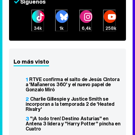
Síguenos
34k
1k
6,4k
258k
Lo más visto
1
RTVE confirma el salto de Jesús Cintora
a 'Mañaneros 360' y el nuevo papel de
Gonzalo Miró
2
Charlie Gillespie y Justice Smith se
incorporan a la temporada 2 de 'Heated
Rivalry'
3
"¡A todo tren! Destino Asturias" en
Antena 3 lidera y "Harry Potter" pincha en
Cuatro