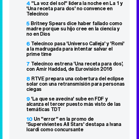
4
"La voz del sol" lidera la noche en La 1 y
'Una receta para dos' no convence en
Telecinco
5
Britney Spears dice haber fallado como
madre porque su hijo cree en la ciencia y
no en Dios
6
Telecinco pasa 'Universo Calleja' y 'Romi'
a la madrugada para intentar salvar el
prime time
7
Telecinco estrena 'Una receta para dos',
con Amir Haddad, de Eurovisión 2016
8
RTVE prepara una cobertura del eclipse
solar con una retransmisión para personas
ciegas
9
'La que se avecina' sube en FDF y
alcanza el tercer puesto más visto de las
temáticas TDT
10
Un "error" en la promo de
'Supervivientes All Stars' destapa a Ivana
Icardi como concursante