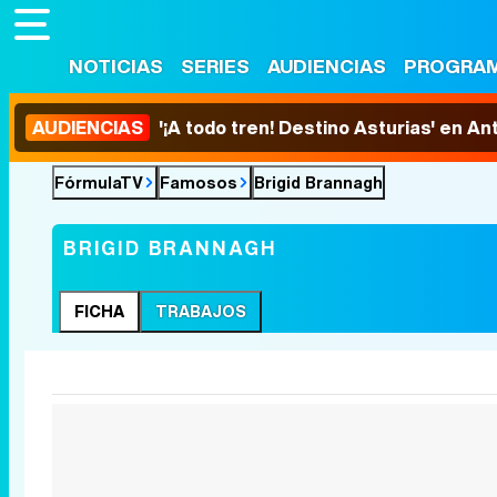
NOTICIAS
SERIES
AUDIENCIAS
PROGRA
AUDIENCIAS
'¡A todo tren! Destino Asturias' en An
FórmulaTV
Famosos
Brigid Brannagh
BRIGID BRANNAGH
FICHA
TRABAJOS