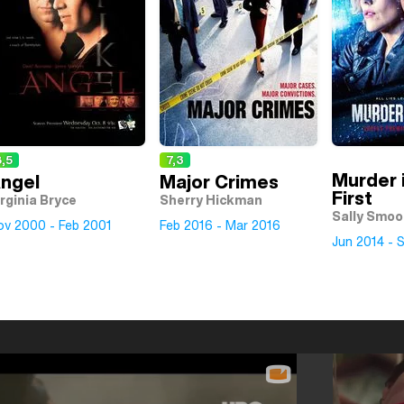
,5
7,3
Murder 
ngel
Major Crimes
First
irginia Bryce
Sherry Hickman
Sally Smoo
ov 2000 - Feb 2001
Feb 2016 - Mar 2016
Jun 2014 - 