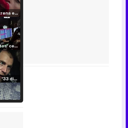
Filmin estrena el tráiler de 'Millennial Mal', su nueva comedia universitaria de la mano de Lorena Iglesias
'120 Minutos' celebra sus 2.000 programas en Telemadrid con un vídeo del día a día en la redacción
Tráiler de '33 días', la nueva serie de Atresplayer con Julián Villagrán y José Manuel Poga
Tráiler en catalán de 'Ravalear', la nueva serie de HBO Max sobre los fondos buitre