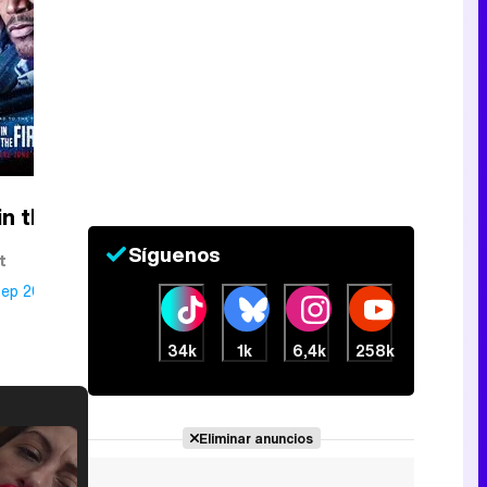
in the
Síguenos
t
Sep 2016
34k
1k
6,4k
258k
Eliminar anuncios