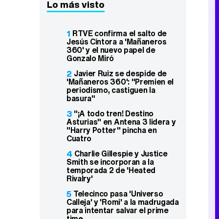
Lo más visto
1
RTVE confirma el salto de
Jesús Cintora a 'Mañaneros
360' y el nuevo papel de
Gonzalo Miró
2
Javier Ruiz se despide de
'Mañaneros 360': "Premien el
periodismo, castiguen la
basura"
3
"¡A todo tren! Destino
Asturias" en Antena 3 lidera y
"Harry Potter" pincha en
Cuatro
4
Charlie Gillespie y Justice
Smith se incorporan a la
temporada 2 de 'Heated
Rivalry'
5
Telecinco pasa 'Universo
Calleja' y 'Romi' a la madrugada
para intentar salvar el prime
time