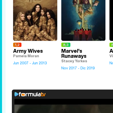
1,2
8,3
8
Army Wives
Marvel's
A
Runaways
Pamela Moran
V
Stacey Yorkes
Jun 2007 - Jun 2013
N
Nov 2017 - Dic 2019