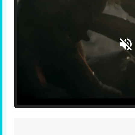
Loaded
:
25.30%
/
Unmute