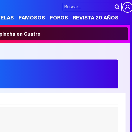
VELAS
FAMOSOS
FOROS
REVISTA 20 AÑOS
' pincha en Cuatro