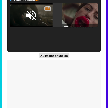
Loaded
:
25.30%
/
Unmute
Filmin estrena el tráiler de 'Millennial Mal', su nueva comedia universitaria de la mano de Lorena Iglesias
'120 Minutos' celebra sus 2.000 programas en Telemadrid con un vídeo del día a día en la redacción
Eliminar anuncios
Tráiler de '33 días', la nueva serie de Atresplayer con Julián Villagrán y José Manuel Poga