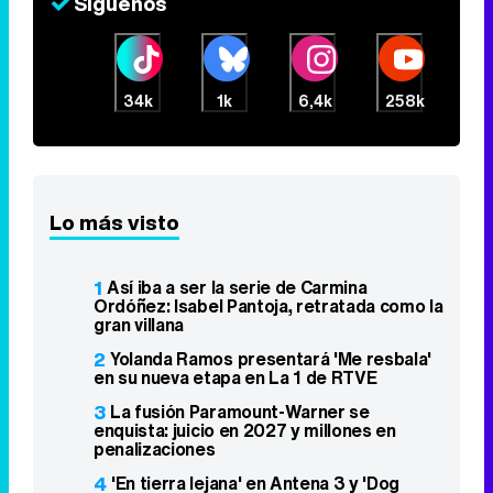
Síguenos
34k
1k
6,4k
258k
Lo más visto
1
Así iba a ser la serie de Carmina
Ordóñez: Isabel Pantoja, retratada como la
gran villana
2
Yolanda Ramos presentará 'Me resbala'
en su nueva etapa en La 1 de RTVE
3
La fusión Paramount-Warner se
enquista: juicio en 2027 y millones en
penalizaciones
4
'En tierra lejana' en Antena 3 y 'Dog