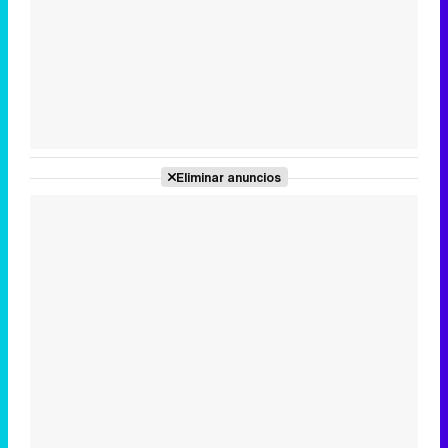
Tráiler en catalán de 'Ravalear', la nueva serie de HBO Max sobre los fondos buitre
Tráiler de la tercera temporada de 'The Walking Dead: Dead City' de AMC+
Eliminar anuncios
Canción ganadora de Eurovisión 2026: DARA con "Bangaranga" por Bulgaria