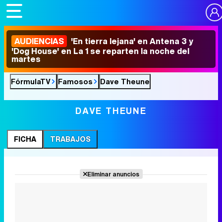
AUDIENCIAS
'En tierra lejana' en Antena 3 y
'Dog House' en La 1 se reparten la noche del
martes
FórmulaTV
Famosos
Dave Theune
DAVE THEUNE
FICHA
TRABAJOS
Eliminar anuncios