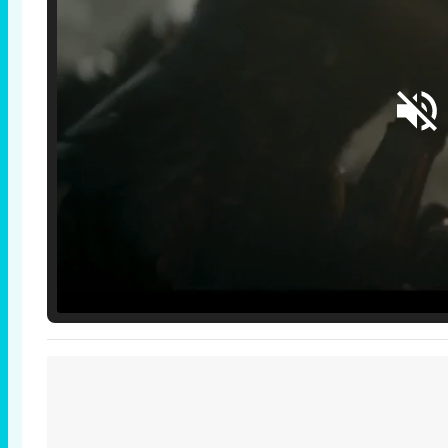
Loaded
:
25.30%
/
Unmute