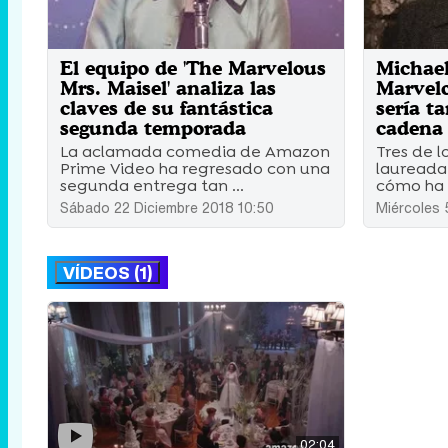
El equipo de 'The Marvelous
Michael
Mrs. Maisel' analiza las
Marvelo
claves de su fantástica
sería t
segunda temporada
cadena 
La aclamada comedia de Amazon
Tres de l
Prime Video ha regresado con una
laureada
segunda entrega tan ...
cómo ha s
Sábado 22 Diciembre 2018 10:50
Miércoles 
VÍDEOS (1)
02:04