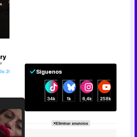
ry
v
Síguenos
Dic 2019
34k
1k
6,4k
258k
Eliminar anuncios