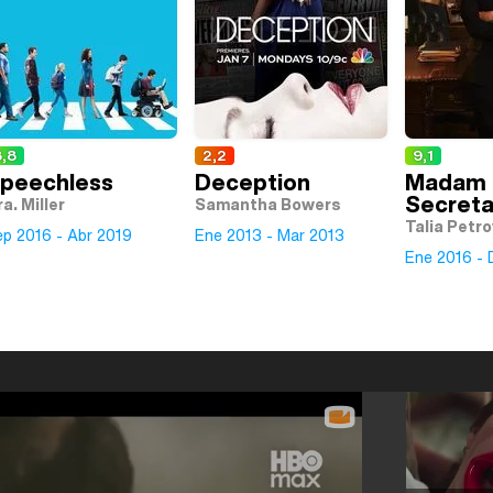
8,8
2,2
9,1
peechless
Deception
Madam
Secreta
a. Miller
Samantha Bowers
Talia Petro
ep 2016 - Abr 2019
Ene 2013 - Mar 2013
Ene 2016 - 