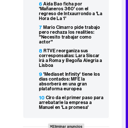
6
Aida Bao ficha por
'Mañaneros 360' con el
regreso de Intxaurrondo a 'La
Hora de La 1'
7
Mario Cimarro pide trabajo
pero rechaza los realities:
"Necesito trabajar como
actor"
8
RTVE reorganiza sus
corresponsalías: Lara Siscar
irá a Roma y Begoña Alegría a
Lisboa
9
'Mediaset Infinity' tiene los
días contados: MFE la
absorberá en una gran
plataforma europea
10
Ciro da el primer paso para
arrebatarle la empresa a
Manuel en 'La promesa'
Eliminar anuncios