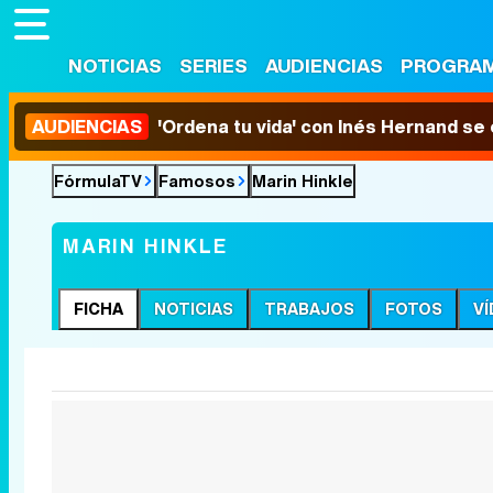
NOTICIAS
SERIES
AUDIENCIAS
PROGRA
AUDIENCIAS
'Ordena tu vida' con Inés Hernand se
FórmulaTV
Famosos
Marin Hinkle
MARIN HINKLE
FICHA
NOTICIAS
TRABAJOS
FOTOS
V