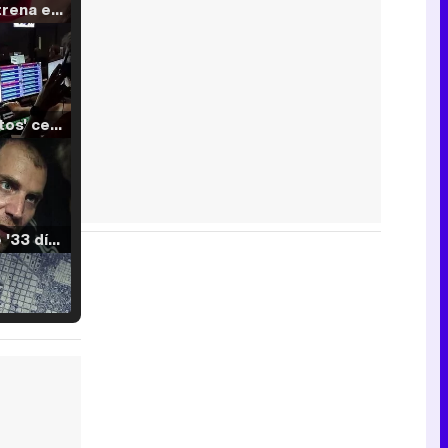
Filmin estrena el tráiler de 'Millennial Mal', su nueva comedia universitaria de la mano de Lorena Iglesias
'120 Minutos' celebra sus 2.000 programas en Telemadrid con un vídeo del día a día en la redacción
Tráiler de '33 días', la nueva serie de Atresplayer con Julián Villagrán y José Manuel Poga
Tráiler en catalán de 'Ravalear', la nueva serie de HBO Max sobre los fondos buitre