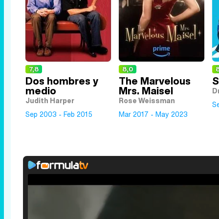
7,8
8,0
Dos hombres y
The Marvelous
S
medio
Mrs. Maisel
Dr
Judith Harper
Rose Weissman
S
Sep 2003 - Feb 2015
Mar 2017 - May 2023