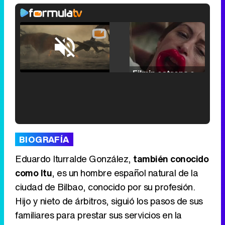
Loaded
:
17.30%
/
Unmute
Filmin estrena el tráiler de 'Millennial Mal', su nueva comedia universitaria de la mano de Lorena Iglesias
'120 Minutos' celebra sus 2.000 programas en Telemadrid con un vídeo del día a día en la redacción
BIOGRAFÍA
Eduardo Iturralde González,
también conocido
como Itu
, es un hombre español natural de la
ciudad de Bilbao, conocido por su profesión.
Tráiler de '33 días', la nueva serie de Atresplayer con Julián Villagrán y José Manuel Poga
Hijo y nieto de árbitros, siguió los pasos de sus
familiares para prestar sus servicios en la