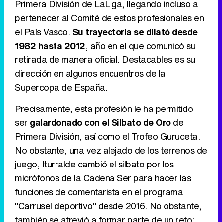
Primera División de LaLiga, llegando incluso a
pertenecer al Comité de estos profesionales en
Tráiler en catalán de 'Ravalear', la nueva serie de HBO Max sobre los fondos buitre
el País Vasco.
Su trayectoria se dilató desde
1982 hasta 2012
, año en el que comunicó su
retirada de manera oficial. Destacables es su
dirección en algunos encuentros de la
Tráiler de la tercera temporada de 'The Walking Dead: Dead City' de AMC+
Supercopa de España.
Precisamente, esta profesión le ha permitido
ser
galardonado con el Silbato de Oro
de
Canción ganadora de Eurovisión 2026: DARA con "Bangaranga" por Bulgaria
Primera División, así como el Trofeo Guruceta.
No obstante, una vez alejado de los terrenos de
juego, Iturralde cambió el silbato por los
micrófonos de la Cadena Ser para hacer las
funciones de comentarista en el programa
"Carrusel deportivo" desde 2016. No obstante,
también se atrevió a formar parte de un reto: