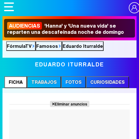
AUDIENCIAS
'Hanna' y 'Una nueva vida' se
reparten una descafeinada noche de domingo
FórmulaTV
Famosos
Eduardo Iturralde
EDUARDO ITURRALDE
FICHA
TRABAJOS
FOTOS
CURIOSIDADES
Eliminar anuncios