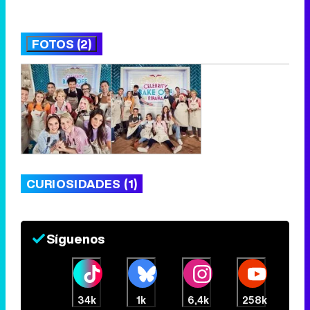
FOTOS (2)
CURIOSIDADES (1)
Síguenos
34k
1k
6,4k
258k