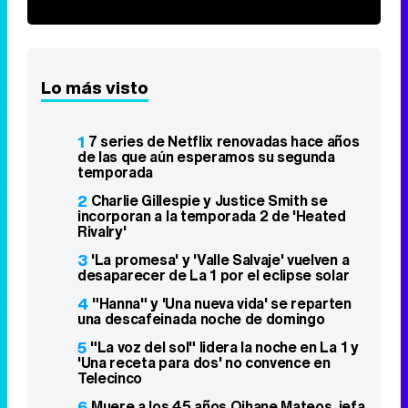
Lo más visto
1
7 series de Netflix renovadas hace años
de las que aún esperamos su segunda
temporada
2
Charlie Gillespie y Justice Smith se
incorporan a la temporada 2 de 'Heated
Rivalry'
3
'La promesa' y 'Valle Salvaje' vuelven a
desaparecer de La 1 por el eclipse solar
4
"Hanna" y 'Una nueva vida' se reparten
una descafeinada noche de domingo
5
"La voz del sol" lidera la noche en La 1 y
'Una receta para dos' no convence en
Telecinco
6
Muere a los 45 años Oihane Mateos, jefa